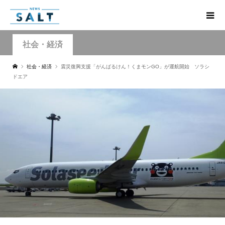
社会・経済
社会・経済
震災復興支援「がんばるけん！くまモンGO」が運航開始 ソラシ
ドエア