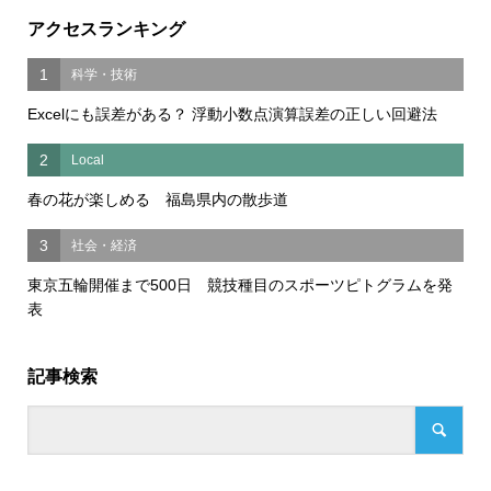
アクセスランキング
1
科学・技術
Excelにも誤差がある？ 浮動小数点演算誤差の正しい回避法
2
Local
春の花が楽しめる 福島県内の散歩道
3
社会・経済
東京五輪開催まで500日 競技種目のスポーツピトグラムを発
表
記事検索