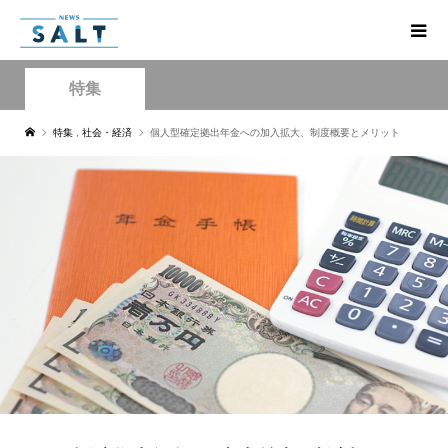
特集
特集
,
社会・経済
個人型確定拠出年金への加入拡大、制度概要とメリット