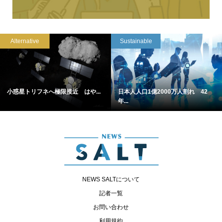
Alternative
Sustainable
小惑星トリフネへ極限接近 はや...
日本人人口1億2000万人割れ 42
年...
NEWS SALTについて
記者一覧
お問い合わせ
利用規約