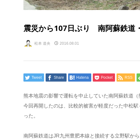
震災から107日ぶり 南阿蘇鉄道
松本 道央
2016.08.01
Tweet
Share
Hatena
Pocket
RSS
熊本地震の影響で運転を中止していた南阿蘇鉄道（
今回再開したのは、比較的被害が軽度だった中松駅～高
った。
南阿蘇鉄道はJR九州豊肥本線と接続する立野駅から