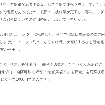
砂崩れで線路が流失するなどして全線で運転を中止していた。
較的軽度であったため、復旧・点検作業が完了し、再開にこぎ
りの部分についての復旧のめどはまだ立っていない。
86年に第三セクターに転換した。区間内には日本最長の鉄道用
あるほか、トロッコ列車「ゆうすげ号」が運航するなど観光地
光客が利用した。
クター鉄道公募社長4社（由利高原鉄道、ひたちなか海浜鉄道
祈念切符「南阿蘇鉄道 希望の光 復興切符」を販売。南阿蘇鉄道
になって1000円で購入できる。