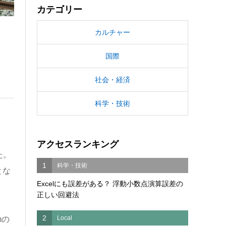
カテゴリー
カルチャー
国際
社会・経済
科学・技術
アクセスランキング
た。
1
科学・技術
とな
Excelにも誤差がある？ 浮動小数点演算誤差の
正しい回避法
2
Local
mの