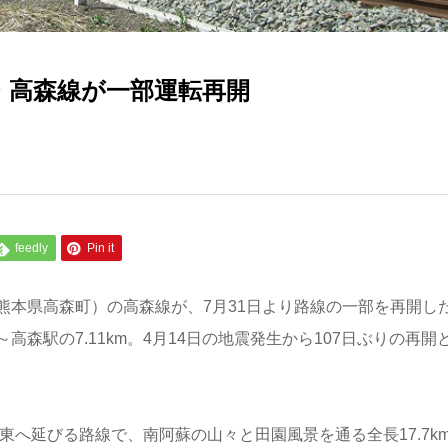
・高森線が一部運転再開
feedly
Pin it
熊本県高森町）の高森線が、7月31日より路線の一部を再開し
森駅の7.11km。4月14日の地震発生から107日ぶりの再開
東へ延びる路線で、南阿蘇の山々と田園風景を通る全長17.7k