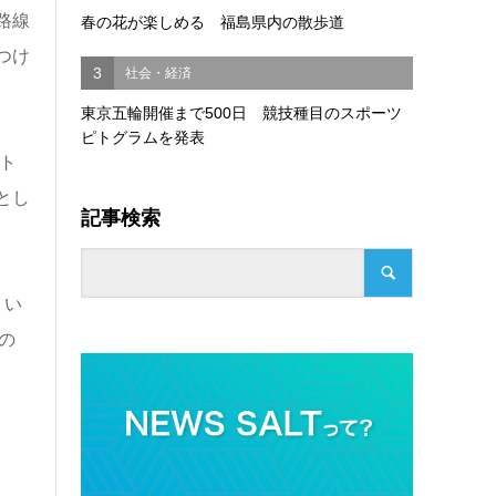
路線
春の花が楽しめる 福島県内の散歩道
つけ
3
社会・経済
東京五輪開催まで500日 競技種目のスポーツ
ピトグラムを発表
ト
とし
記事検索
、い
の