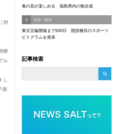
春の花が楽しめる 福島県内の散歩道
3
社会・経済
に対
東京五輪開催まで500日 競技種目のスポーツ
ピトグラムを発表
明瞭
記事検索
グル
な
トし
予測