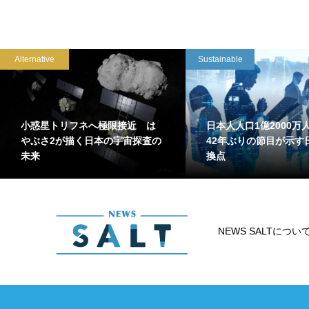
Alternative
Sustainable
小惑星トリフネへ極限接近 は
日本人人口1億2000
やぶさ2が描く日本の宇宙探査の
42年ぶりの節目が示す
未来
換点
NEWS SALTについ