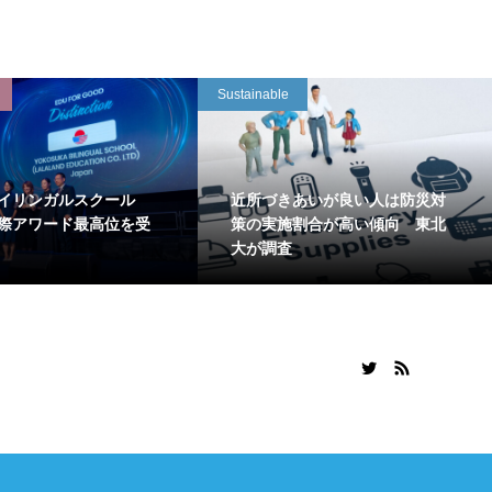
Sustainable
イリンガルスクール
近所づきあいが良い人は防災対
国際アワード最高位を受
策の実施割合が高い傾向 東北
大が調査