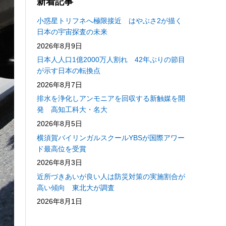
新着記事
小惑星トリフネへ極限接近 はやぶさ2が描く
日本の宇宙探査の未来
2026年8月9日
日本人人口1億2000万人割れ 42年ぶりの節目
が示す日本の転換点
2026年8月7日
排水を浄化しアンモニアを回収する新触媒を開
発 高知工科大・名大
2026年8月5日
横須賀バイリンガルスクールYBSが国際アワー
ド最高位を受賞
2026年8月3日
近所づきあいが良い人は防災対策の実施割合が
高い傾向 東北大が調査
2026年8月1日