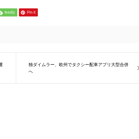
feedly
Pin it
運
独ダイムラー、欧州でタクシー配車アプリ大型合併
へ