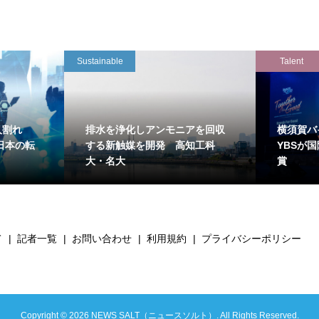
Sustainable
Talent
万人割れ
排水を浄化しアンモニアを回収
横須賀バ
日本の転
する新触媒を開発 高知工科
YBSが
大・名大
賞
て
記者一覧
お問い合わせ
利用規約
プライバシーポリシー
Copyright ©
2026
NEWS SALT（ニュースソルト）. All Rights Reserved.