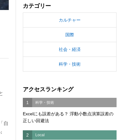
カテゴリー
カルチャー
国際
社会・経済
科学・技術
アクセスランキング
と
1
科学・技術
Excelにも誤差がある？ 浮動小数点演算誤差の
正しい回避法
「自
が
2
Local