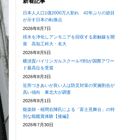
新着記事
日本人人口1億2000万人割れ 42年ぶりの節目
が示す日本の転換点
2026年8月7日
排水を浄化しアンモニアを回収する新触媒を開
発 高知工科大・名大
2026年8月5日
横須賀バイリンガルスクールYBSが国際アワー
ド最高位を受賞
2026年8月3日
近所づきあいが良い人は防災対策の実施割合が
高い傾向 東北大が調査
2026年8月1日
能楽師・桜間右陣氏による「富士見舞台」の特
別な能鑑賞体験【後編】
2026年7月30日