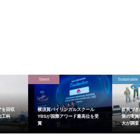
Talent
Sustainable
アを回収
横須賀バイリンガルスクール
近所づき
知工科
YBSが国際アワード最高位を受
策の実施
賞
大が調査