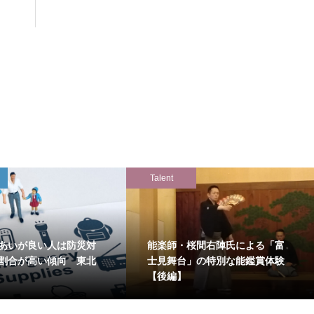
Talent
あいが良い人は防災対
能楽師・桜間右陣氏による「富
割合が高い傾向 東北
士見舞台」の特別な能鑑賞体験
【後編】