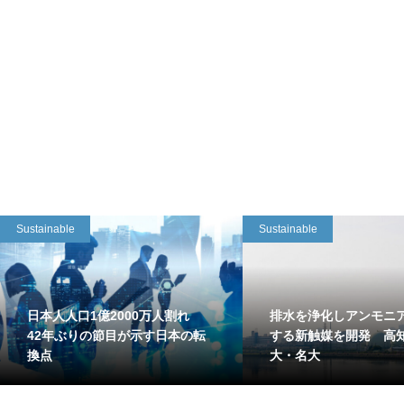
Sustainable
Sustainable
日本人人口1億2000万人割れ
排水を浄化しアンモニ
42年ぶりの節目が示す日本の転
する新触媒を開発 高
換点
大・名大