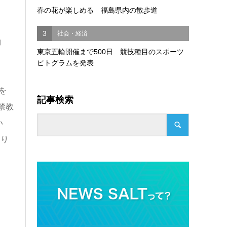
春の花が楽しめる 福島県内の散歩道
3
社会・経済
物
東京五輪開催まで500日 競技種目のスポーツ
ピトグラムを発表
を
記事検索
禁教
い
くり