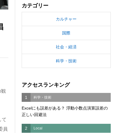
カテゴリー
カルチャー
唱
国際
社会・経済
科学・技術
アクセスランキング
の観
1
科学・技術
Excelにも誤差がある？ 浮動小数点演算誤差の
正しい回避法
して
2
Local
委員