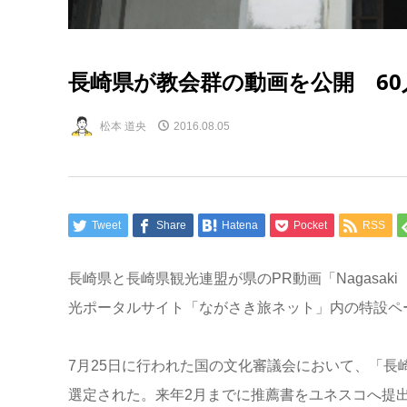
長崎県が教会群の動画を公開 6
松本 道央
2016.08.05
Tweet
Share
Hatena
Pocket
RSS
長崎県と長崎県観光連盟が県のPR動画「Nagasaki
光ポータルサイト「ながさき旅ネット」内の特設ペ
7月25日に行われた国の文化審議会において、「
選定された。来年2月までに推薦書をユネスコへ提出