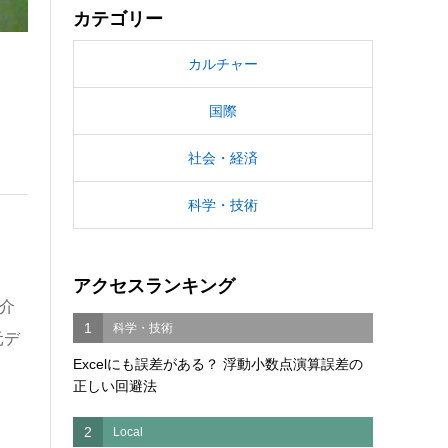
カテゴリー
カルチャー
国際
社会・経済
科学・技術
アクセスランキング
介
1
科学・技術
元デ
Excelにも誤差がある？ 浮動小数点演算誤差の
正しい回避法
2
Local