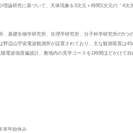
タや理論研究に基づいて、天体現象を3次元＋時間1次元の「4次
所、基礎生物学研究所、生理学研究所、分子科学研究所の5つ
は野辺山宇宙電波観測所が設置されており、主な観測装置は45
太陽電波強度偏波計。敷地内の見学コースを1時間ほどかけて自
。
、年末年始休み