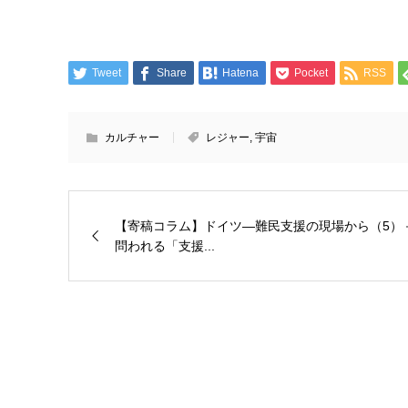
Tweet
Share
Hatena
Pocket
RSS
カルチャー
レジャー
,
宇宙
【寄稿コラム】ドイツ―難民支援の現場から（5）
問われる「支援...