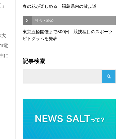
元」
春の花が楽しめる 福島県内の散歩道
3
社会・経済
東京五輪開催まで500日 競技種目のスポーツ
の大
ピトグラムを発表
m電
由に
記事検索