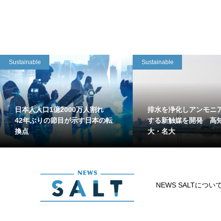
Sustainable
Sustainable
日本人人口1億2000万人割れ
排水を浄化しアンモニ
42年ぶりの節目が示す日本の転
する新触媒を開発 高
換点
大・名大
NEWS SALTについ