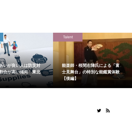
Talent
あいが良い人は防災対
能楽師・桜間右陣氏による「富
割合が高い傾向 東北
士見舞台」の特別な能鑑賞体験
【後編】