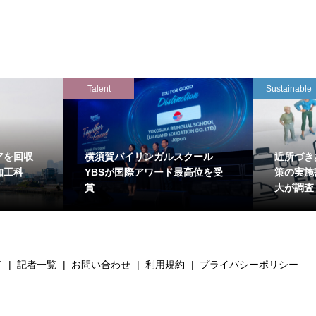
Talent
Sustainable
アを回収
横須賀バイリンガルスクール
近所づき
知工科
YBSが国際アワード最高位を受
策の実施
賞
大が調査
て
記者一覧
お問い合わせ
利用規約
プライバシーポリシー