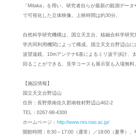
「Mitaka」を用い、研究者自らが最新の観測デー
で可視化した立体映像。上映時間は約30分。
自然科学研究機構は、国立天文台、核融合科学研究
学共同利用機関によって構成。国立天文台野辺山に
波望遠鏡、10mアンテナ6基によるミリ波干渉計、
回ることができる。見学コースも展示室も入場無料
【施設情報】
国立天文台野辺山
住所：長野県南佐久郡南牧村野辺山462-2
TEL：0267-98-4300
ホームページ：
http://www.nro.nao.ac.jp/
開館時間：8:30～17:00（通常）／18:00（夏季）