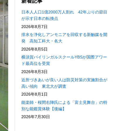
新着記事
日本人人口1億2000万人割れ 42年ぶりの節目
が示す日本の転換点
2026年8月7日
排水を浄化しアンモニアを回収する新触媒を開
発 高知工科大・名大
2026年8月5日
横須賀バイリンガルスクールYBSが国際アワー
ド最高位を受賞
2026年8月3日
近所づきあいが良い人は防災対策の実施割合が
高い傾向 東北大が調査
2026年8月1日
能楽師・桜間右陣氏による「富士見舞台」の特
別な能鑑賞体験【後編】
2026年7月30日