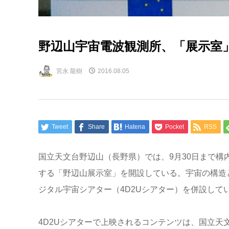
野辺山宇宙電波観測所、「展示室
宮永 龍樹
2016.08.05
Tweet
Share
Hatena
Pocket
RSS
国立天文台野辺山（長野県）では、9月30日まで構
する「野辺山展示室」を開設している。宇宙の構造
ジタル宇宙シアター（4D2Uシアター）を併設して
4D2Uシアターで上映されるコンテンツは、国立天