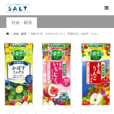
社会・経済
社会・経済
地産”全“消、大分のカボス入り「野菜生活」を販売 カゴメ