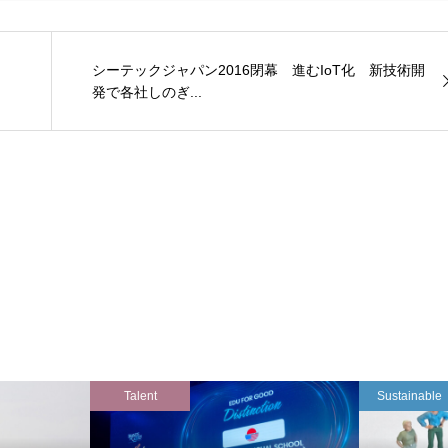
シーテックジャパン2016閉幕 進むIoT化 新技術開
発で各社しのぎ...
Talent
Sustainable