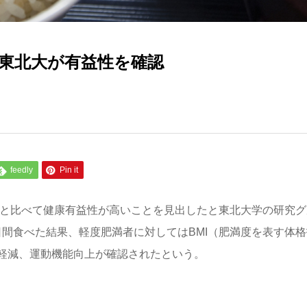
 東北大が有益性を確認
feedly
Pin it
食と比べて健康有益性が高いことを見出したと東北大学の研究グ
8日間食べた結果、軽度肥満者に対してはBMI（肥満度を表す体
軽減、運動機能向上が確認されたという。