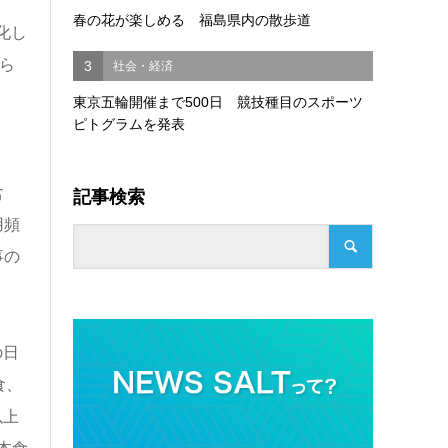
春の花が楽しめる 福島県内の散歩道
化し
ら
3
社会・経済
東京五輪開催まで500日 競技種目のスポーツ
ピトグラムを発表
記事検索
含
用頻
事の
の日
食、
以上