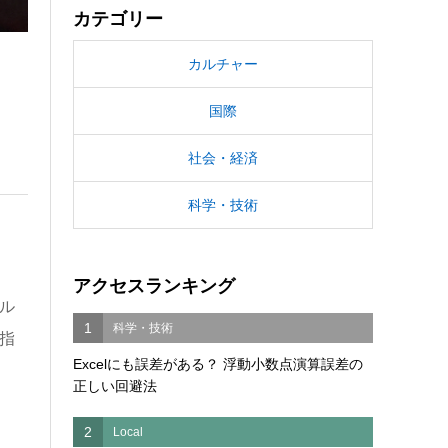
カテゴリー
カルチャー
国際
社会・経済
科学・技術
アクセスランキング
ル
1
科学・技術
格指
Excelにも誤差がある？ 浮動小数点演算誤差の
正しい回避法
2
Local