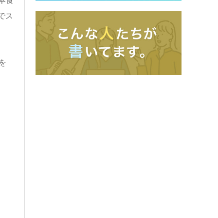
本食
でス
を