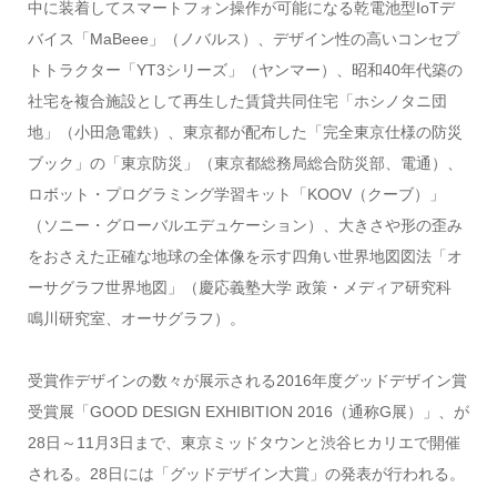
中に装着してスマートフォン操作が可能になる乾電池型IoTデ
バイス「MaBeee」（ノバルス）、デザイン性の高いコンセプ
トトラクター「YT3シリーズ」（ヤンマー）、昭和40年代築の
社宅を複合施設として再生した賃貸共同住宅「ホシノタニ団
地」（小田急電鉄）、東京都が配布した「完全東京仕様の防災
ブック」の「東京防災」（東京都総務局総合防災部、電通）、
ロボット・プログラミング学習キット「KOOV（クーブ）」
（ソニー・グローバルエデュケーション）、大きさや形の歪み
をおさえた正確な地球の全体像を示す四角い世界地図図法「オ
ーサグラフ世界地図」（慶応義塾大学 政策・メディア研究科
鳴川研究室、オーサグラフ）。
受賞作デザインの数々が展示される2016年度グッドデザイン賞
受賞展「GOOD DESIGN EXHIBITION 2016（通称G展）」、が
28日～11月3日まで、東京ミッドタウンと渋谷ヒカリエで開催
される。28日には「グッドデザイン大賞」の発表が行われる。