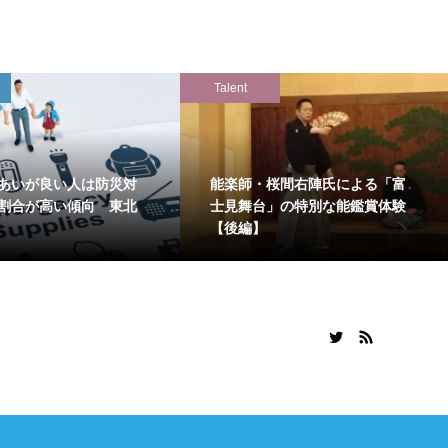
Talent
あいが良い人は防災対
能楽師・桜間右陣氏による「富
割合が高い傾向 東北
士見舞台」の特別な能鑑賞体験
【後編】