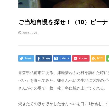
ご当地自慢を探せ！（10）ピー
2016.10.21
Tweet
Share
Hatena
Pocket
RSS
青森県弘前市にある、津軽藩ねぷた村を訪れた時に
べい」を食べてみた。卵せんべいの生地に大粒のピ
さんがその場で一枚一枚丁寧に焼き上げてくれる。
焼きたてのほかほかしたせんべいを口に1枚含む。