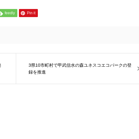
feedly
Pin it
発
3県10市町村で甲武信水の森ユネスコエコパークの登
録を推進