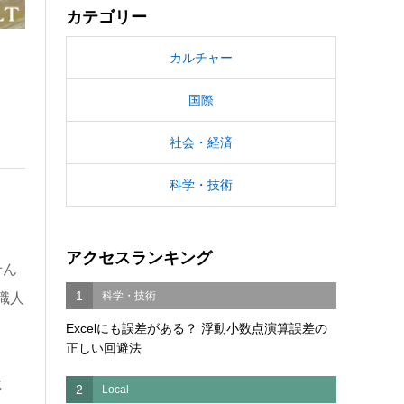
カテゴリー
カルチャー
国際
社会・経済
科学・技術
アクセスランキング
せん
1
科学・技術
職人
Excelにも誤差がある？ 浮動小数点演算誤差の
正しい回避法
じ
2
Local