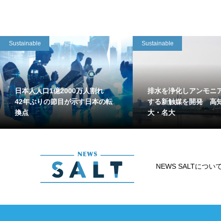
Sustainable
Sustainable
日本人人口1億2000万人割れ
排水を浄化しアンモニ
42年ぶりの節目が示す日本の転
する新触媒を開発 高
換点
大・名大
NEWS SALTについ