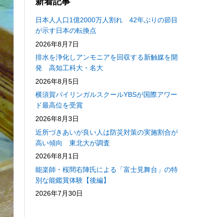
新着記事
日本人人口1億2000万人割れ 42年ぶりの節目
が示す日本の転換点
2026年8月7日
排水を浄化しアンモニアを回収する新触媒を開
発 高知工科大・名大
2026年8月5日
横須賀バイリンガルスクールYBSが国際アワー
ド最高位を受賞
2026年8月3日
近所づきあいが良い人は防災対策の実施割合が
高い傾向 東北大が調査
2026年8月1日
能楽師・桜間右陣氏による「富士見舞台」の特
別な能鑑賞体験【後編】
2026年7月30日