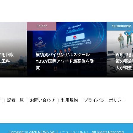
Talent
Sustainable
アを回収
横須賀バイリンガルスクール
近所づき
知工科
YBSが国際アワード最高位を受
策の実施
賞
大が調査
て
記者一覧
お問い合わせ
利用規約
プライバシーポリシー
Copyright ©
2026
NEWS SALT（ニュースソルト）. All Rights Reserved.