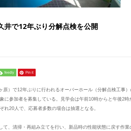
久井で12年ぶり分解点検を公開
feedly
Pin it
ヶ原）で12年ぶりに行われるオーバーホール（分解点検工事）
対象に参加者を募集している。見学会は午前10時からと午後2時
れぞれ20人で、応募者多数の場合は抽選となる。
して、清掃・再組み立てを行い、新品時の性能状態に戻す作業