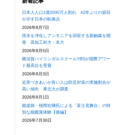
新着記事
日本人人口1億2000万人割れ 42年ぶりの節目
が示す日本の転換点
2026年8月7日
排水を浄化しアンモニアを回収する新触媒を開
発 高知工科大・名大
2026年8月5日
横須賀バイリンガルスクールYBSが国際アワー
ド最高位を受賞
2026年8月3日
近所づきあいが良い人は防災対策の実施割合が
高い傾向 東北大が調査
2026年8月1日
能楽師・桜間右陣氏による「富士見舞台」の特
別な能鑑賞体験【後編】
2026年7月30日