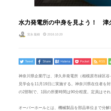
水力発電所の中身を見よう！ 津
宮永 龍樹
2016.10.20
Tweet
Share
Hatena
Pocket
RSS
神奈川県企業庁は、津久井発電所（相模原市緑区谷
見学会を11月19日に実施する。神奈川県在住者を
の2部制で、1回の所要時間は90分程度。定員はそ
オーバーホールとは、機械製品を部品単位まで分解