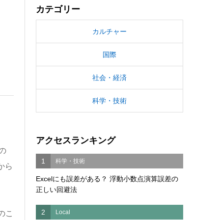
カテゴリー
カルチャー
国際
社会・経済
科学・技術
アクセスランキング
の
1
科学・技術
から
Excelにも誤差がある？ 浮動小数点演算誤差の
正しい回避法
2
Local
のこ