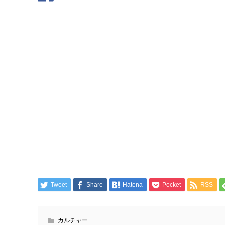
Tweet
Share
Hatena
Pocket
RSS
カルチャー