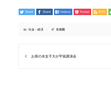
Tweet
Share
Hatena
Pocket
RSS
社会・経済
首都圏
お茶の水女子大が宇宙講演会