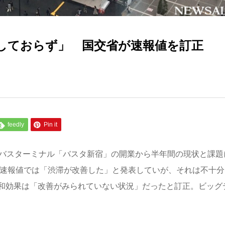
しておらず」 国交省が速報値を訂正
feedly
Pin it
のバスターミナル「バスタ新宿」の開業から半年間の現状と課題
の速報値では「渋滞が改善した」と発表していが、それは不十分
和効果は「改善がみられていない状況」だったと訂正。ビッグ