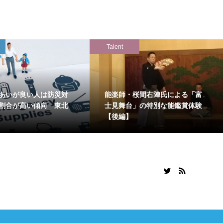
Talent
あいが良い人は防災対
能楽師・桜間右陣氏による「富
割合が高い傾向 東北
士見舞台」の特別な能鑑賞体験
【後編】