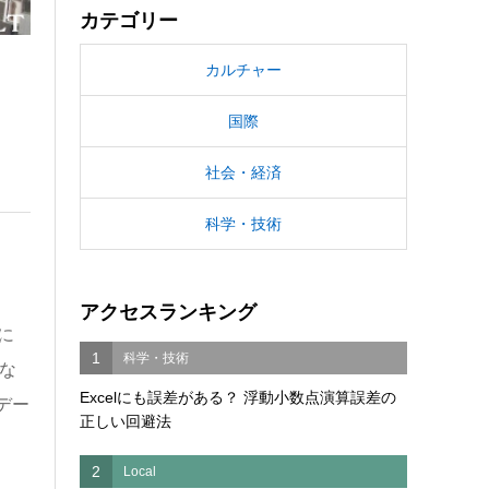
カテゴリー
カルチャー
国際
社会・経済
科学・技術
アクセスランキング
に
1
科学・技術
な
Excelにも誤差がある？ 浮動小数点演算誤差の
デー
正しい回避法
2
Local