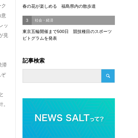
ーク
春の花が楽しめる 福島県内の散歩道
の意
3
社会・経済
レッ
東京五輪開催まで500日 競技種目のスポーツ
が見
ピトグラムを発表
記事検索
渋滞
れぞ
と
針。