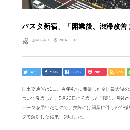
バスタ新宿、「開業後、渋滞改善
山中 麻莉子
2016.11.07
Tweet
Share
Hatena
Pocket
RSS
国土交通省は1日、今年4月に開業した全国最大級
ついて発表した。5月23日に公表した開業1カ月後
データを用いたもので、実際には開業に伴う渋滞緩
タで解析した結果、判明した。