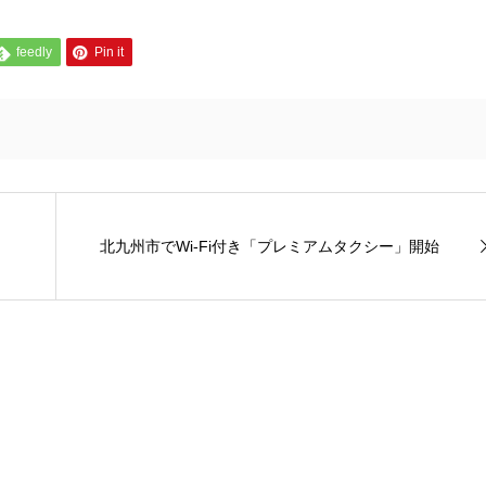
feedly
Pin it
北九州市でWi-Fi付き「プレミアムタクシー」開始