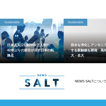
Sustainable
Sustainable
日本人人口1億2000万人割れ
排水を浄化しアンモニ
42年ぶりの節目が示す日本の転
する新触媒を開発 高
換点
大・名大
NEWS SALTについ