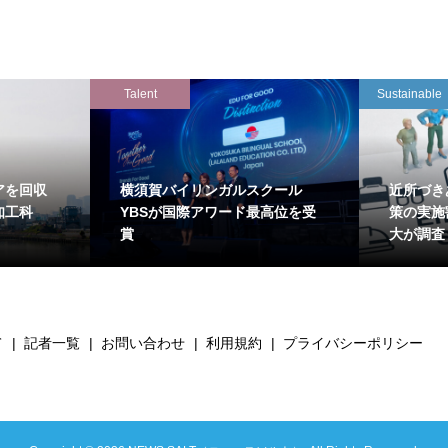
Talent
Sustainable
アを回収
横須賀バイリンガルスクール
近所づき
知工科
YBSが国際アワード最高位を受
策の実施
賞
大が調査
て
記者一覧
お問い合わせ
利用規約
プライバシーポリシー