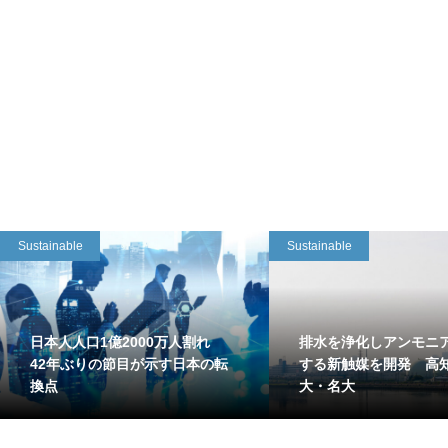
Sustainable
Sustainable
日本人人口1億2000万人割れ
排水を浄化しアンモニ
42年ぶりの節目が示す日本の転
する新触媒を開発 高
換点
大・名大