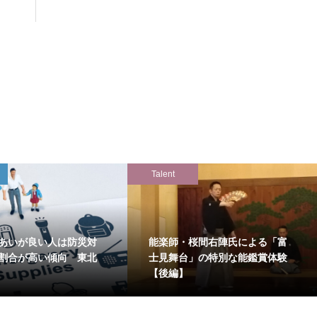
Talent
あいが良い人は防災対
能楽師・桜間右陣氏による「富
割合が高い傾向 東北
士見舞台」の特別な能鑑賞体験
【後編】