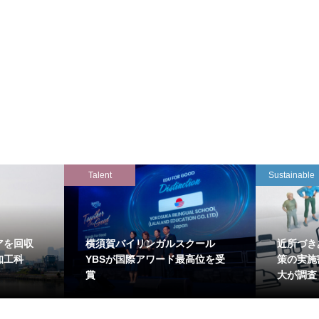
Talent
Sustainable
アを回収
横須賀バイリンガルスクール
近所づき
知工科
YBSが国際アワード最高位を受
策の実施
賞
大が調査