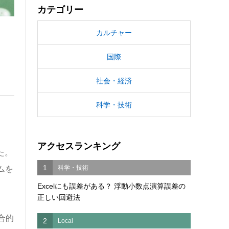
カテゴリー
カルチャー
国際
社会・経済
科学・技術
アクセスランキング
た。
1
科学・技術
ムを
Excelにも誤差がある？ 浮動小数点演算誤差の
正しい回避法
合的
2
Local