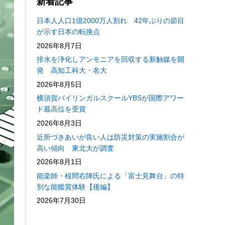
新着記事
日本人人口1億2000万人割れ 42年ぶりの節目
が示す日本の転換点
2026年8月7日
排水を浄化しアンモニアを回収する新触媒を開
発 高知工科大・名大
2026年8月5日
横須賀バイリンガルスクールYBSが国際アワー
ド最高位を受賞
2026年8月3日
近所づきあいが良い人は防災対策の実施割合が
高い傾向 東北大が調査
2026年8月1日
能楽師・桜間右陣氏による「富士見舞台」の特
別な能鑑賞体験【後編】
2026年7月30日