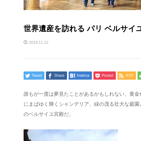
世界遺産を訪れる パリ ベルサイ
2016.11.12
Tweet
Share
Hatena
Pocket
RSS
誰もが一度は夢見たことがあるかもしれない、黄金
にまばゆく輝くシャンデリア、緑の茂る壮大な庭園
のベルサイユ宮殿だ。