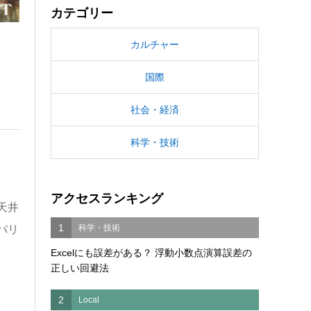
カテゴリー
カルチャー
国際
社会・経済
科学・技術
アクセスランキング
天井
1
科学・技術
パリ
Excelにも誤差がある？ 浮動小数点演算誤差の
正しい回避法
2
Local