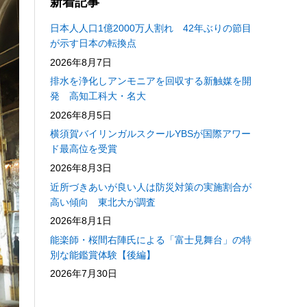
新着記事
日本人人口1億2000万人割れ 42年ぶりの節目
が示す日本の転換点
2026年8月7日
排水を浄化しアンモニアを回収する新触媒を開
発 高知工科大・名大
2026年8月5日
横須賀バイリンガルスクールYBSが国際アワー
ド最高位を受賞
2026年8月3日
近所づきあいが良い人は防災対策の実施割合が
高い傾向 東北大が調査
2026年8月1日
能楽師・桜間右陣氏による「富士見舞台」の特
別な能鑑賞体験【後編】
2026年7月30日