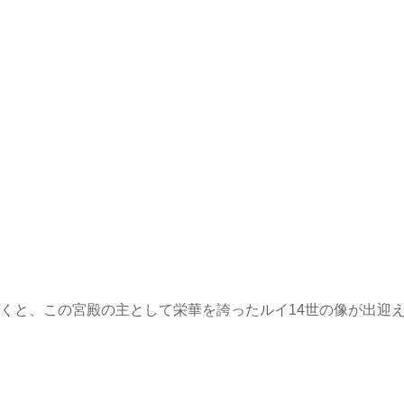
分。門に近づくと、この宮殿の主として栄華を誇ったルイ14世の像が出迎