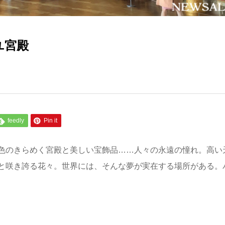
ユ宮殿
feedly
Pin it
色のきらめく宮殿と美しい宝飾品……人々の永遠の憧れ。高い
と咲き誇る花々。世界には、そんな夢が実在する場所がある。