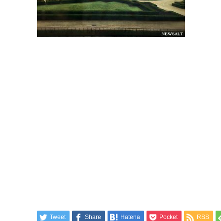
Tweet
Share
Hatena
Pocket
RSS