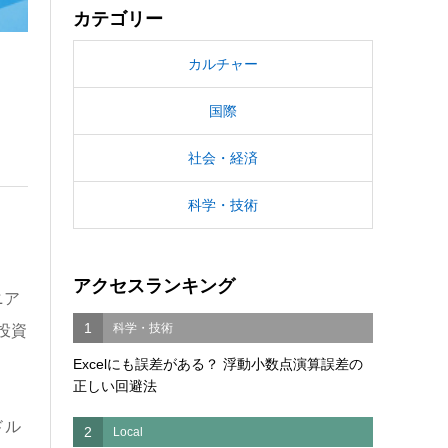
カテゴリー
カルチャー
国際
社会・経済
科学・技術
アクセスランキング
ニア
1
科学・技術
投資
Excelにも誤差がある？ 浮動小数点演算誤差の
正しい回避法
ドル
2
Local