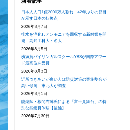
新着記事
日本人人口1億2000万人割れ 42年ぶりの節目
が示す日本の転換点
2026年8月7日
排水を浄化しアンモニアを回収する新触媒を開
発 高知工科大・名大
2026年8月5日
横須賀バイリンガルスクールYBSが国際アワー
ド最高位を受賞
2026年8月3日
近所づきあいが良い人は防災対策の実施割合が
高い傾向 東北大が調査
2026年8月1日
能楽師・桜間右陣氏による「富士見舞台」の特
別な能鑑賞体験【後編】
2026年7月30日