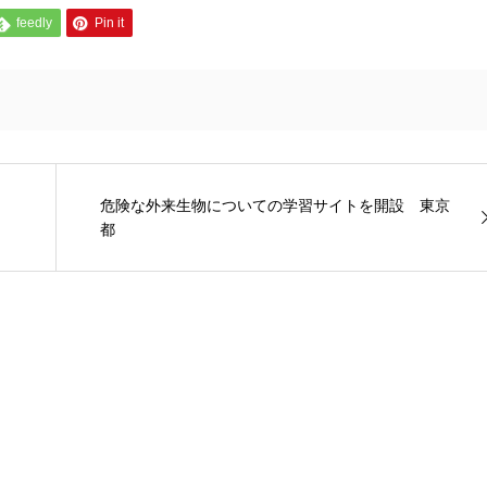
feedly
Pin it
危険な外来生物についての学習サイトを開設 東京
都