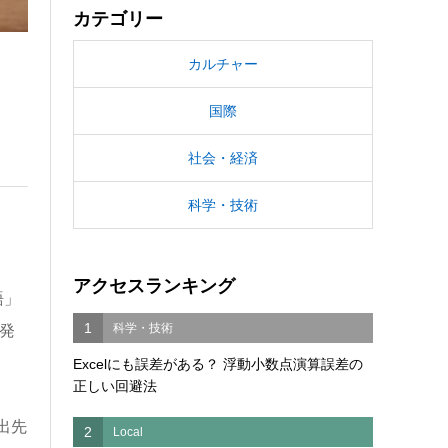
カテゴリー
カルチャー
国際
社会・経済
科学・技術
アクセスランキング
語」
1
科学・技術
発
Excelにも誤差がある？ 浮動小数点演算誤差の
正しい回避法
出先
2
Local