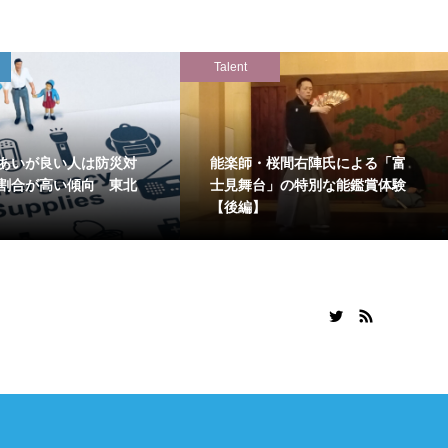
Talent
あいが良い人は防災対
能楽師・桜間右陣氏による「富
割合が高い傾向 東北
士見舞台」の特別な能鑑賞体験
【後編】