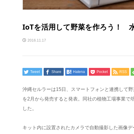
IoTを活用して野菜を作ろう！
2016.11.17
Tweet
Share
Hatena
Pocket
RSS
沖縄セルラーは15日、スマートフォンと連携して野
を2月から発売すると発表。同社の植物工場事業で培
した。
キット内に設置されたカメラで自動撮影した画像デ