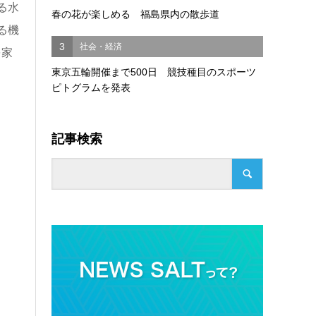
る水
春の花が楽しめる 福島県内の散歩道
る機
3
社会・経済
を家
東京五輪開催まで500日 競技種目のスポーツ
ピトグラムを発表
記事検索