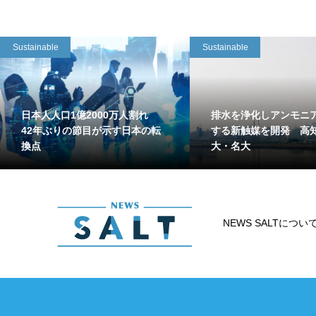
Sustainable
Sustainable
日本人人口1億2000万人割れ
排水を浄化しアンモニ
42年ぶりの節目が示す日本の転
する新触媒を開発 高
換点
大・名大
NEWS SALTについ