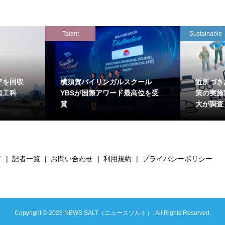
Talent
Sustainable
アを回収
横須賀バイリンガルスクール
近所づき
知工科
YBSが国際アワード最高位を受
策の実施
賞
大が調査
て
記者一覧
お問い合わせ
利用規約
プライバシーポリシー
Copyright ©
2026
NEWS SALT（ニュースソルト）. All Rights Reserved.