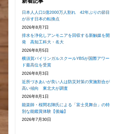
新着記事
日本人人口1億2000万人割れ 42年ぶりの節目
が示す日本の転換点
2026年8月7日
排水を浄化しアンモニアを回収する新触媒を開
発 高知工科大・名大
2026年8月5日
横須賀バイリンガルスクールYBSが国際アワー
ド最高位を受賞
2026年8月3日
近所づきあいが良い人は防災対策の実施割合が
高い傾向 東北大が調査
2026年8月1日
能楽師・桜間右陣氏による「富士見舞台」の特
別な能鑑賞体験【後編】
2026年7月30日