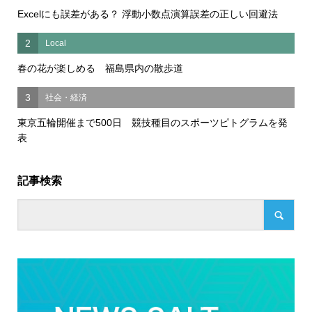
Excelにも誤差がある？ 浮動小数点演算誤差の正しい回避法
2
Local
春の花が楽しめる 福島県内の散歩道
3
社会・経済
東京五輪開催まで500日 競技種目のスポーツピトグラムを発
表
記事検索