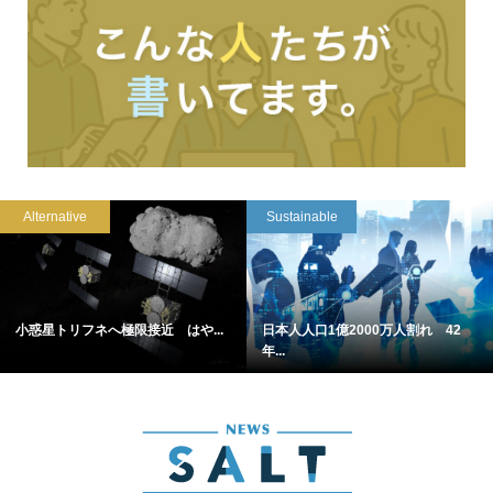
Alternative
Sustainable
小惑星トリフネへ極限接近 はや...
日本人人口1億2000万人割れ 42
年...