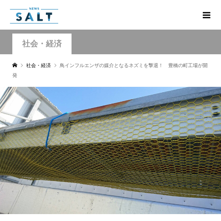
社会・経済
社会・経済
鳥インフルエンザの媒介となるネズミを撃退！ 豊橋の町工場が開
発