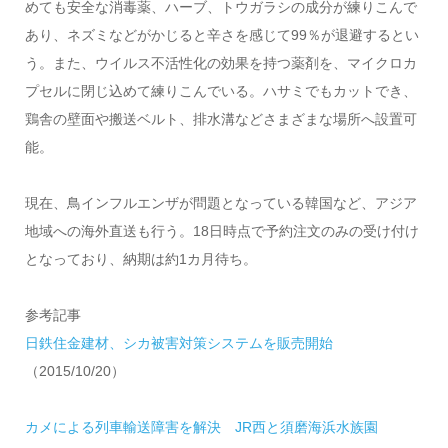
めても安全な消毒薬、ハーブ、トウガラシの成分が練りこんで
あり、ネズミなどがかじると辛さを感じて99％が退避するとい
う。また、ウイルス不活性化の効果を持つ薬剤を、マイクロカ
プセルに閉じ込めて練りこんでいる。ハサミでもカットでき、
鶏舎の壁面や搬送ベルト、排水溝などさまざまな場所へ設置可
能。
現在、鳥インフルエンザが問題となっている韓国など、アジア
地域への海外直送も行う。18日時点で予約注文のみの受け付け
となっており、納期は約1カ月待ち。
参考記事
日鉄住金建材、シカ被害対策システムを販売開始
（2015/10/20）
カメによる列車輸送障害を解決 JR西と須磨海浜水族園