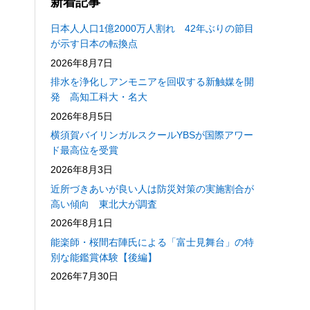
新着記事
日本人人口1億2000万人割れ 42年ぶりの節目
が示す日本の転換点
2026年8月7日
排水を浄化しアンモニアを回収する新触媒を開
発 高知工科大・名大
2026年8月5日
横須賀バイリンガルスクールYBSが国際アワー
ド最高位を受賞
2026年8月3日
近所づきあいが良い人は防災対策の実施割合が
高い傾向 東北大が調査
2026年8月1日
能楽師・桜間右陣氏による「富士見舞台」の特
別な能鑑賞体験【後編】
2026年7月30日