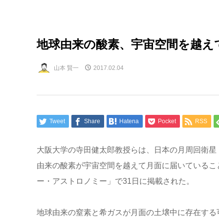
地球由来の酸素、宇宙空間を越え
山本 賢一
2017.02.04
Tweet
Share
Hatena
Pocket
RSS
大阪大学の寺田健太郎教授らは、日本の月周回衛星「
由来の酸素が宇宙空間を越えて月面に届いているこ
ー・アストロノミー」で31日に掲載された。
地球由来の窒素と希ガスが月面の土壌中に存在する