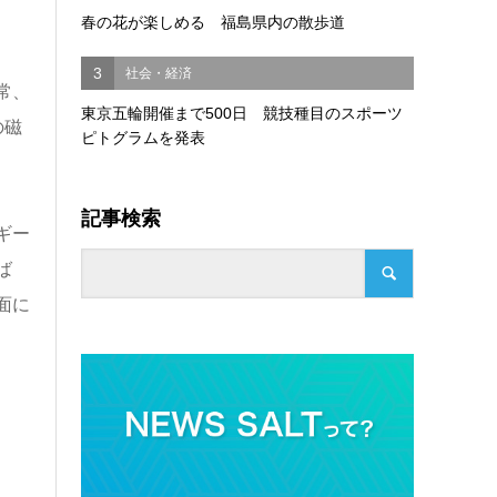
春の花が楽しめる 福島県内の散歩道
3
社会・経済
常、
東京五輪開催まで500日 競技種目のスポーツ
の磁
ピトグラムを発表
記事検索
ギー
ば
面に