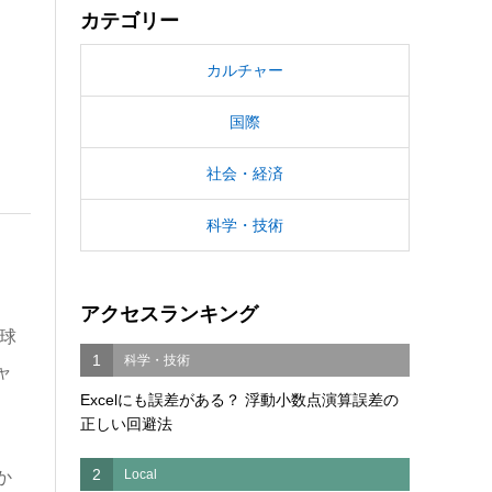
カテゴリー
カルチャー
国際
社会・経済
科学・技術
アクセスランキング
球
1
科学・技術
ャ
Excelにも誤差がある？ 浮動小数点演算誤差の
正しい回避法
2
Local
か