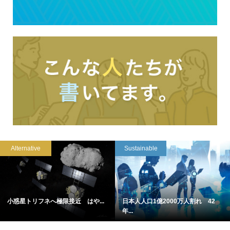
Alternative
Sustainable
小惑星トリフネへ極限接近 はや...
日本人人口1億2000万人割れ 42
年...