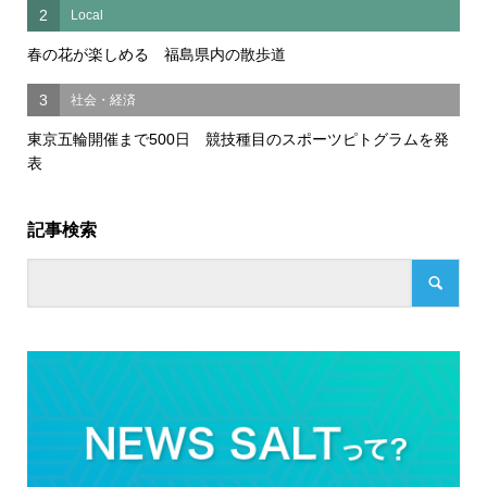
2
Local
春の花が楽しめる 福島県内の散歩道
3
社会・経済
東京五輪開催まで500日 競技種目のスポーツピトグラムを発
表
記事検索