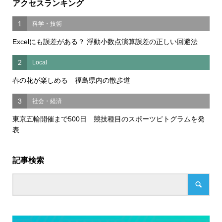
アクセスランキング
1
科学・技術
Excelにも誤差がある？ 浮動小数点演算誤差の正しい回避法
2
Local
春の花が楽しめる 福島県内の散歩道
3
社会・経済
東京五輪開催まで500日 競技種目のスポーツピトグラムを発
表
記事検索