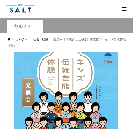
カルチャー
カルチャー
,
社会・経済
能楽や日本舞踊などお稽古 東京都の「キッズ伝統芸能
体験」