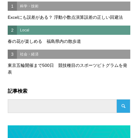
1
科学・技術
Excelにも誤差がある？ 浮動小数点演算誤差の正しい回避法
2
Local
春の花が楽しめる 福島県内の散歩道
3
社会・経済
東京五輪開催まで500日 競技種目のスポーツピトグラムを発
表
記事検索