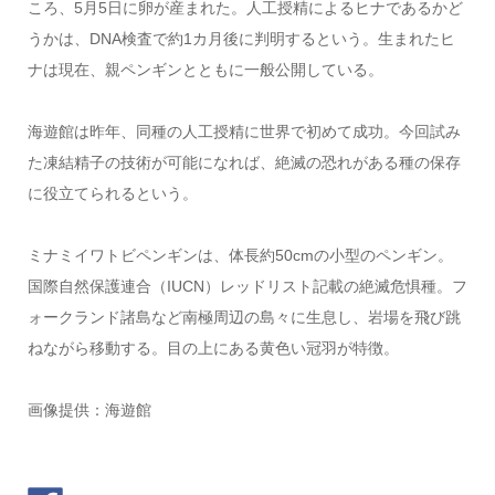
ころ、5月5日に卵が産まれた。人工授精によるヒナであるかど
うかは、DNA検査で約1カ月後に判明するという。生まれたヒ
ナは現在、親ペンギンとともに一般公開している。
海遊館は昨年、同種の人工授精に世界で初めて成功。今回試み
た凍結精子の技術が可能になれば、絶滅の恐れがある種の保存
に役立てられるという。
ミナミイワトビペンギンは、体長約50cmの小型のペンギン。
国際自然保護連合（IUCN）レッドリスト記載の絶滅危惧種。フ
ォークランド諸島など南極周辺の島々に生息し、岩場を飛び跳
ねながら移動する。目の上にある黄色い冠羽が特徴。
画像提供：海遊館