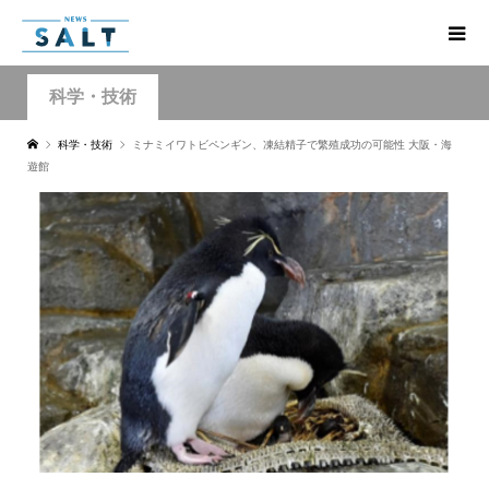
科学・技術
科学・技術
ミナミイワトビペンギン、凍結精子で繁殖成功の可能性 大阪・海
遊館