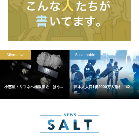
Alternative
Sustainable
小惑星トリフネへ極限接近 はや...
日本人人口1億2000万人割れ 42
年...