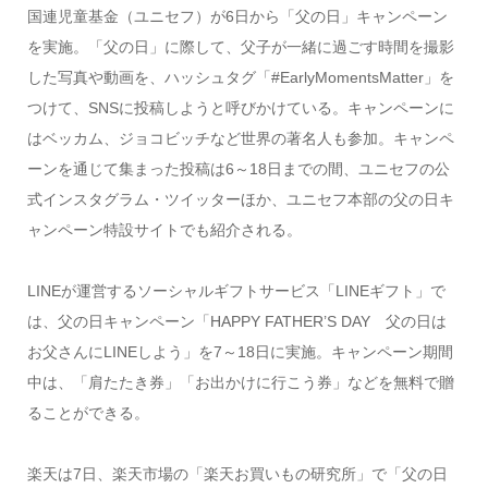
国連児童基金（ユニセフ）が6日から「父の日」キャンペーン
を実施。「父の日」に際して、父子が一緒に過ごす時間を撮影
した写真や動画を、ハッシュタグ「#EarlyMomentsMatter」を
つけて、SNSに投稿しようと呼びかけている。キャンペーンに
はベッカム、ジョコビッチなど世界の著名人も参加。キャンペ
ーンを通じて集まった投稿は6～18日までの間、ユニセフの公
式インスタグラム・ツイッターほか、ユニセフ本部の父の日キ
ャンペーン特設サイトでも紹介される。
LINEが運営するソーシャルギフトサービス「LINEギフト」で
は、父の日キャンペーン「HAPPY FATHER’S DAY 父の日は
お父さんにLINEしよう」を7～18日に実施。キャンペーン期間
中は、「肩たたき券」「お出かけに行こう券」などを無料で贈
ることができる。
楽天は7日、楽天市場の「楽天お買いもの研究所」で「父の日