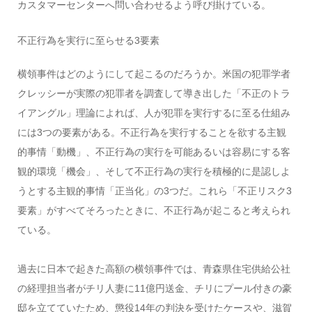
カスタマーセンターへ問い合わせるよう呼び掛けている。
不正行為を実行に至らせる3要素
横領事件はどのようにして起こるのだろうか。米国の犯罪学者
クレッシーが実際の犯罪者を調査して導き出した「不正のトラ
イアングル」理論によれば、人が犯罪を実行するに至る仕組み
には3つの要素がある。不正行為を実行することを欲する主観
的事情「動機」、不正行為の実行を可能あるいは容易にする客
観的環境「機会」、そして不正行為の実行を積極的に是認しよ
うとする主観的事情「正当化」の3つだ。これら「不正リスク3
要素」がすべてそろったときに、不正行為が起こると考えられ
ている。
過去に日本で起きた高額の横領事件では、青森県住宅供給公社
の経理担当者がチリ人妻に11億円送金、チリにプール付きの豪
邸を立てていたため、懲役14年の判決を受けたケースや、滋賀