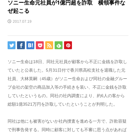
ソニー生命元社員が1億円超を詐取 横領事件な
ぜ起こる
2017.07.19
ソニー生命は18日、同社元社員が顧客から不正に金銭を詐取し
ていたと公表した。5月31日付で香川県高松支社を退職した元
社員、大林英嗣（45歳）がソニー生命および同社の金融グルー
プ会社の架空の商品加入等の手続きを装い、不正に金銭を詐取
していたというもの。同社の社内調査により、約6人の客から
総額1億3521万円を詐取していたということが判明した。
同社は他にも被害がないか社内捜査を進める一方で、詐欺容疑
で刑事告発する。同時に顧客に対しても不審に思う点があれば