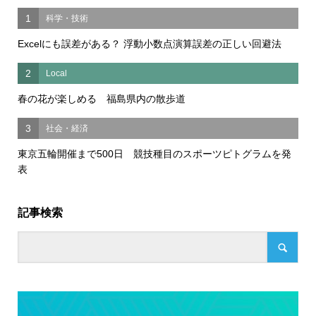
1
科学・技術
Excelにも誤差がある？ 浮動小数点演算誤差の正しい回避法
2
Local
春の花が楽しめる 福島県内の散歩道
3
社会・経済
東京五輪開催まで500日 競技種目のスポーツピトグラムを発
表
記事検索