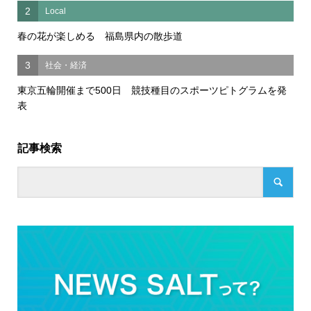
2
Local
春の花が楽しめる 福島県内の散歩道
3
社会・経済
東京五輪開催まで500日 競技種目のスポーツピトグラムを発
表
記事検索