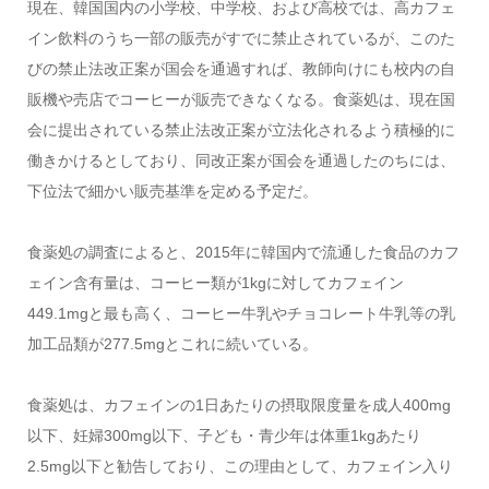
現在、韓国国内の小学校、中学校、および高校では、高カフェ
イン飲料のうち一部の販売がすでに禁止されているが、このた
びの禁止法改正案が国会を通過すれば、教師向けにも校内の自
販機や売店でコーヒーが販売できなくなる。食薬処は、現在国
会に提出されている禁止法改正案が立法化されるよう積極的に
働きかけるとしており、同改正案が国会を通過したのちには、
下位法で細かい販売基準を定める予定だ。
食薬処の調査によると、2015年に韓国内で流通した食品のカフ
ェイン含有量は、コーヒー類が1kgに対してカフェイン
449.1mgと最も高く、コーヒー牛乳やチョコレート牛乳等の乳
加工品類が277.5mgとこれに続いている。
食薬処は、カフェインの1日あたりの摂取限度量を成人400mg
以下、妊婦300mg以下、子ども・青少年は体重1kgあたり
2.5mg以下と勧告しており、この理由として、カフェイン入り