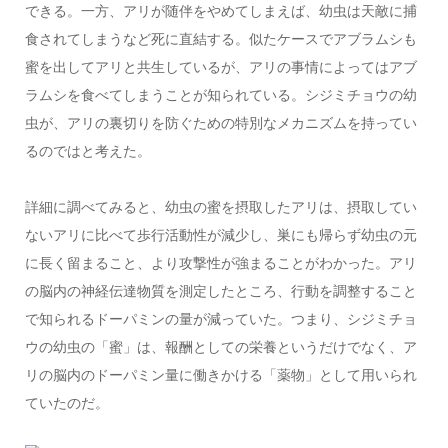
できる。一方、アリが随伴をやめてしまえば、幼虫は天敵に捕
食されてしまうなど死に直結する。似たケースでアブラムシも
蜜を出してアリと共生しているが、アリの事情によってはアブ
ラムシを食べてしまうことが知られている。シジミチョウの幼
虫が、アリの裏切りを防ぐための特別なメカニズムを持ってい
るのではと考えた。
詳細に調べてみると、幼虫の蜜を摂取したアリは、摂取してい
ないアリに比べて歩行活動性が減少し、巣にも帰らず幼虫の元
に長く留まること、より攻撃性が強まることがわかった。アリ
の脳内の神経伝達物質を測定したところ、行動を調整すること
で知られるドーパミンの量が減っていた。つまり、シジミチョ
ウの幼虫の「蜜」は、報酬としての栄養というだけでなく、ア
リの脳内のドーパミン量に働きかける「薬物」として用いられ
ていたのだ。