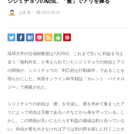
シジミチョウの幼虫、「蜜」でアリを操る
山本 賢一
2015.08.15
琉球大学の辻瑞樹教授は7月29日、これまで互いに利益を与え
合う「相利共生」と考えられていたシジミチョウの幼虫とアリ
の関係が、シジミチョウの「利己的な行動操作」であることを
明らかにした。米国オンライン科学雑誌『カレント・バイオロ
ジー』で掲載された。
シジミチョウの幼虫は「蜜」を分泌し、蜜を求めて集まったア
リによって幼虫は天敵であるハチなどから身を守っている。し
かし、この関係が互いにもたらす利益の価値は釣り合っていな
い。幼虫が蜜を出さなければアリは別の餌を探しに行くことが