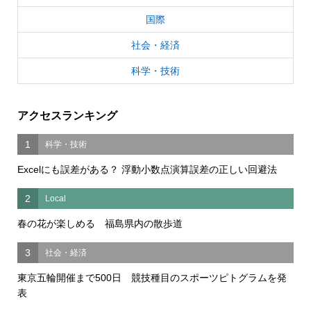
国際
社会・経済
科学・技術
アクセスランキング
1
科学・技術
Excelにも誤差がある？ 浮動小数点演算誤差の正しい回避法
2
Local
春の花が楽しめる 福島県内の散歩道
3
社会・経済
東京五輪開催まで500日 競技種目のスポーツピトグラムを発
表