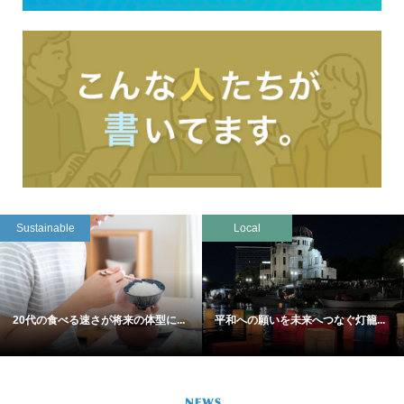
Sustainable
Local
20代の食べる速さが将来の体型に...
平和への願いを未来へつなぐ灯籠...