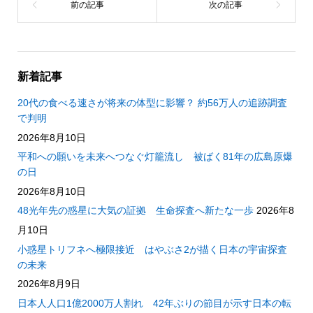
新着記事
20代の食べる速さが将来の体型に影響？ 約56万人の追跡調査
で判明
2026年8月10日
平和への願いを未来へつなぐ灯籠流し 被ばく81年の広島原爆
の日
2026年8月10日
48光年先の惑星に大気の証拠 生命探査へ新たな一歩
2026年8
月10日
小惑星トリフネへ極限接近 はやぶさ2が描く日本の宇宙探査
の未来
2026年8月9日
日本人人口1億2000万人割れ 42年ぶりの節目が示す日本の転