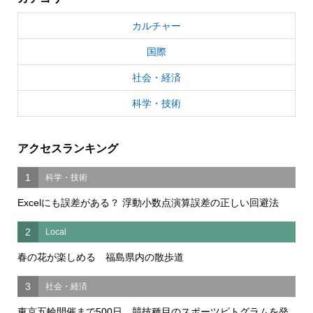
カルチャー
国際
社会・経済
科学・技術
アクセスランキング
1
科学・技術
Excelにも誤差がある？ 浮動小数点演算誤差の正しい回避法
2
Local
春の花が楽しめる 福島県内の散歩道
3
社会・経済
東京五輪開催まで500日 競技種目のスポーツピトグラムを発