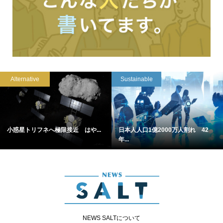
Alternative
Sustainable
小惑星トリフネへ極限接近 はや...
日本人人口1億2000万人割れ 42
年...
NEWS SALTについて