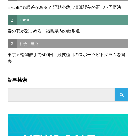
Excelにも誤差がある？ 浮動小数点演算誤差の正しい回避法
2
Local
春の花が楽しめる 福島県内の散歩道
3
社会・経済
東京五輪開催まで500日 競技種目のスポーツピトグラムを発
表
記事検索