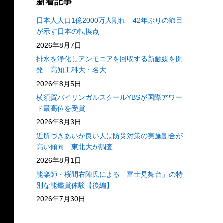
新着記事
日本人人口1億2000万人割れ 42年ぶりの節目
が示す日本の転換点
2026年8月7日
排水を浄化しアンモニアを回収する新触媒を開
発 高知工科大・名大
2026年8月5日
横須賀バイリンガルスクールYBSが国際アワー
ド最高位を受賞
2026年8月3日
近所づきあいが良い人は防災対策の実施割合が
高い傾向 東北大が調査
2026年8月1日
能楽師・桜間右陣氏による「富士見舞台」の特
別な能鑑賞体験【後編】
2026年7月30日