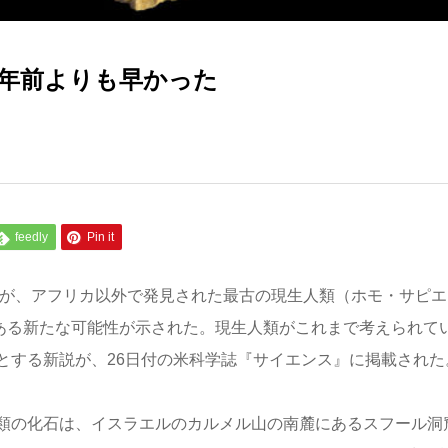
万年前よりも早かった
feedly
Pin it
石が、アフリカ以外で発見された最古の現生人類（ホモ・サピエ
ものである新たな可能性が示された。現生人類がこれまで考えられて
とする新説が、26日付の米科学誌『サイエンス』に掲載された
類の化石は、イスラエルのカルメル山の南麓にあるスフール洞