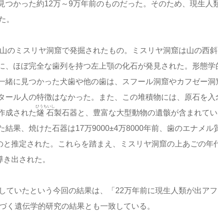
見つかった約12万～9万年前のものだった。そのため、現生人
た。
ル山のミスリヤ洞窟で発掘されたもの。ミスリヤ洞窟は山の西斜
に、ほぼ完全な歯列を持つ左上顎の化石が発見された。形態学
一緒に見つかった犬歯や他の歯は、スフール洞窟やカフゼー洞
タール人の特徴はなかった。また、この堆積物には、原石を入
ひうちいし
作成された
燧石
製石器と、豊富な大型動物の遺骸が含まれてい
果、焼けた石器は17万9000±4万8000年前、歯のエナメル
前のものと推定された。これらを踏まえ、ミスリヤ洞窟の上あごの年
が導き出された。
していたという今回の結果は、「22万年前に現生人類が出アフ
基づく遺伝学的研究の結果とも一致している。