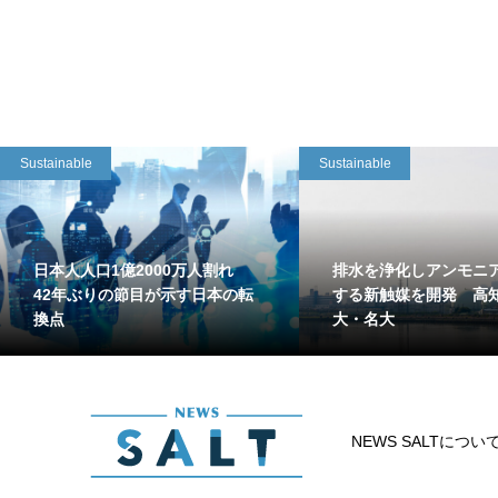
Sustainable
Sustainable
日本人人口1億2000万人割れ
排水を浄化しアンモニ
42年ぶりの節目が示す日本の転
する新触媒を開発 高
換点
大・名大
NEWS SALTについ