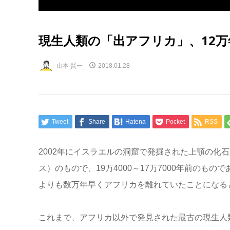
現生人類の「出アフリカ」、12
山本 賢一
2018.01.28
Tweet
Share
Hatena
Pocket
RSS
2002年にイスラエルの洞窟で発掘された上顎の化
ス）のもので、19万4000～17万7000年前の
よりも数万年早くアフリカを離れていたことになる
これまで、アフリカ以外で発見された最古の現生人