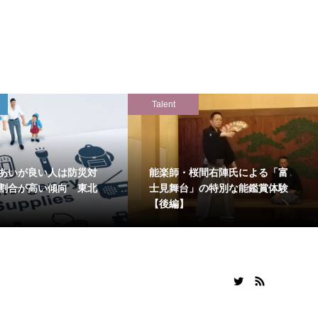
Talent
あいが良い人は防災対
能楽師・桜間右陣氏による「富
割合が高い傾向 東北
士見舞台」の特別な能鑑賞体験
【後編】