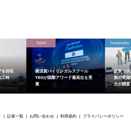
Talent
Sustainable
アを回収
横須賀バイリンガルスクール
近所づき
知工科
YBSが国際アワード最高位を受
策の実施
賞
大が調査
て
記者一覧
お問い合わせ
利用規約
プライバシーポリシー