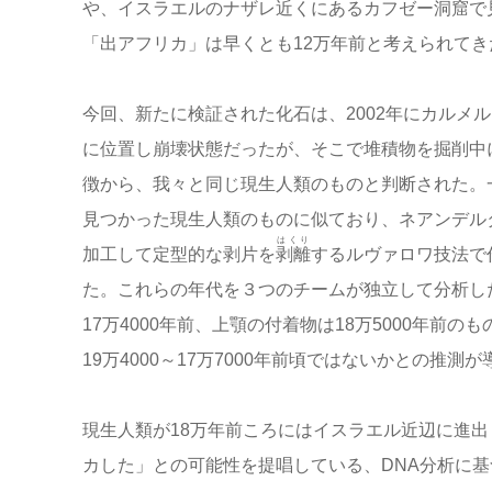
や、イスラエルのナザレ近くにあるカフゼー洞窟で
「出アフリカ」は早くとも12万年前と考えられてき
今回、新たに検証された化石は、2002年にカルメ
に位置し崩壊状態だったが、そこで堆積物を掘削中
徴から、我々と同じ現生人類のものと判断された。
見つかった現生人類のものに似ており、ネアンデル
はくり
加工して定型的な剥片を
剥離
するルヴァロワ技法で
た。これらの年代を３つのチームが独立して分析した結
17万4000年前、上顎の付着物は18万5000年
19万4000～17万7000年前頃ではないかとの推測
現生人類が18万年前ころにはイスラエル近辺に進出
カした」との可能性を提唱している、DNA分析に