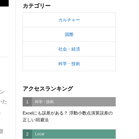
カテゴリー
カルチャー
国際
社会・経済
科学・技術
アクセスランキング
ン
いた
1
科学・技術
。
Excelにも誤差がある？ 浮動小数点演算誤差の
正しい回避法
窟
2
Local