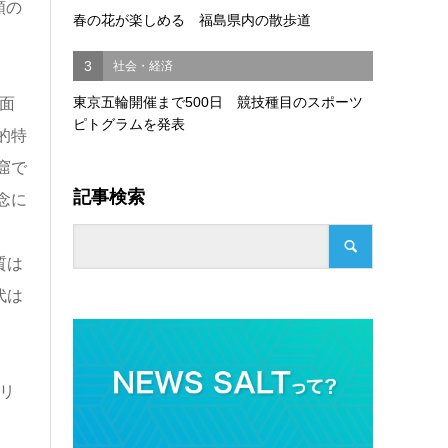
類の
春の花が楽しめる 福島県内の散歩道
3
社会・経済
東京五輪開催まで500日 競技種目のスポーツ
面
ピトグラムを発表
的特
窟で
記事検索
念に
質は
代は
リ