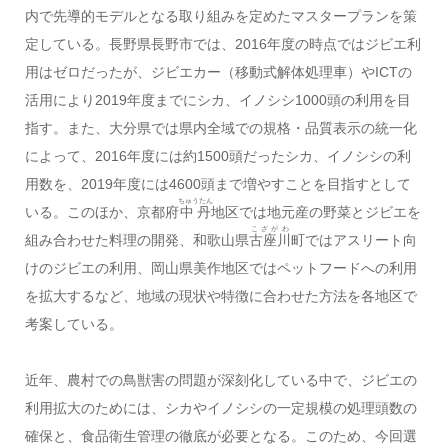
内で先導的モデルとなる取り組みを定めたマスタープランを策
定している。長野県長野市では、2016年度の時点ではジビエ利
用はゼロだったが、ジビエカー（移動式解体処理車）やICTの
活用により2019年度までにシカ、イノシシ1000頭の利用を目
指す。また、大分県では県内全域での規格・品質表示の統一化
によって、2016年度には約1500頭だったシカ、イノシシの利
用数を、2019年度には4600頭まで増やすことを目指すとして
ちゅうたん
いる。このほか、京都府
中丹
地区では地元産の野菜とジビエを
こざがわ
組み合わせた料理の開発、和歌山県
古座川
町ではアスリート向
けのジビエの利用、岡山県美作地区ではペットフードへの利用
を拡大するなど、地域の現状や特徴に合わせた方法を各地区で
考案している。
近年、農村での鳥獣害の問題が深刻化している中で、ジビエの
利用拡大のためには、シカやイノシシの一定規模の処理頭数の
確保と、食品衛生管理の徹底が必要となる。このため、今回選