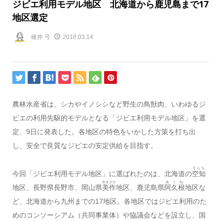
ジビエ利用モデル地区 北海道から鹿児島まで17
地区選定
碓井 弓
2018.03.14
農林水産省は、シカやイノシシなど野生の鳥獣肉、いわゆるジ
ビエの利用先駆的モデルとなる「ジビエ利用モデル地区」を選
定、9日に発表した。各地区の特色をいかした方策を打ち出
し、安全で良質なジビエの安定供給を目指す。
そらち
今回「ジビエ利用モデル地区」に選ばれたのは、北海道の
空知
みまさか
あくね
地区、長野県長野市、岡山県
美作
地区、鹿児島県
阿久根
地区な
ど、北海道から九州までの17地区。各地区ではジビエ利用のた
めのコンソーシアム（共同事業体）や協議会などを設立し、国