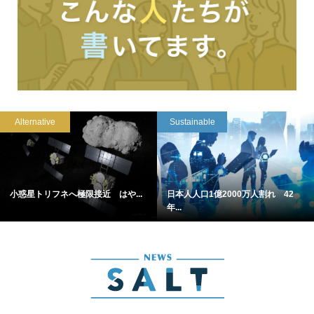
Alternative
Sustainable
小惑星トリフネへ極限接近 はや...
日本人人口1億2000万人割れ 42
年...