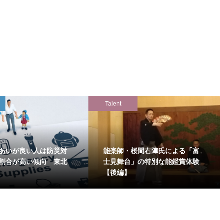
Talent
あいが良い人は防災対
能楽師・桜間右陣氏による「富
割合が高い傾向 東北
士見舞台」の特別な能鑑賞体験
【後編】