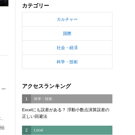
カテゴリー
カルチャー
国際
社会・経済
科学・技術
アクセスランキング
リー
1
科学・技術
Excelにも誤差がある？ 浮動小数点演算誤差の
正しい回避法
は、
袖
2
Local