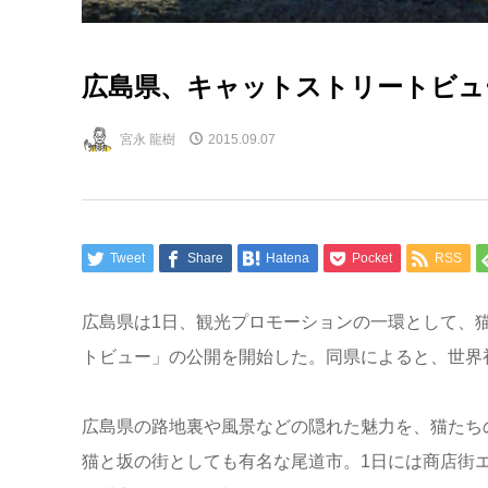
広島県、キャットストリートビュ
宮永 龍樹
2015.09.07
Tweet
Share
Hatena
Pocket
RSS
広島県は1日、観光プロモーションの一環として、
トビュー」の公開を開始した。同県によると、世界
広島県の路地裏や風景などの隠れた魅力を、猫たち
猫と坂の街としても有名な尾道市。1日には商店街エ