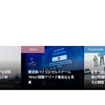
Talent
Sustainable
アを回収
横須賀バイリンガルスクール
近所づき
知工科
YBSが国際アワード最高位を受
策の実施
賞
大が調査