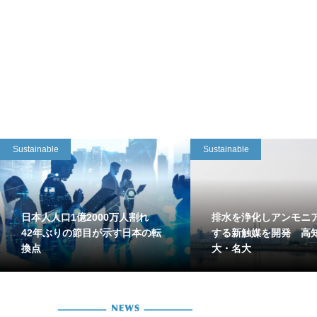
Sustainable
Sustainable
日本人人口1億2000万人割れ
排水を浄化しアンモニ
42年ぶりの節目が示す日本の転
する新触媒を開発 高
換点
大・名大