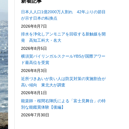
新着記事
日本人人口1億2000万人割れ 42年ぶりの節目
が示す日本の転換点
2026年8月7日
排水を浄化しアンモニアを回収する新触媒を開
発 高知工科大・名大
2026年8月5日
横須賀バイリンガルスクールYBSが国際アワー
ド最高位を受賞
2026年8月3日
近所づきあいが良い人は防災対策の実施割合が
高い傾向 東北大が調査
2026年8月1日
能楽師・桜間右陣氏による「富士見舞台」の特
別な能鑑賞体験【後編】
2026年7月30日