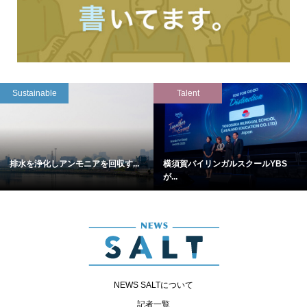
Sustainable
Talent
排水を浄化しアンモニアを回収す...
横須賀バイリンガルスクールYBS
が...
NEWS SALTについて
記者一覧