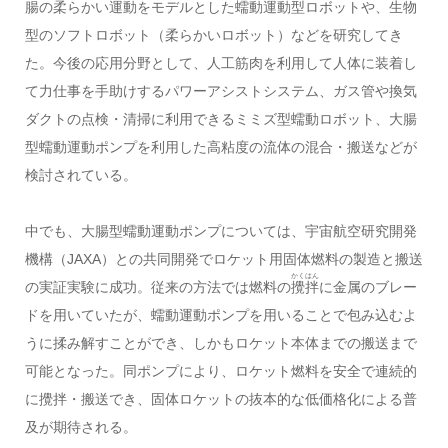
腸の柔らかい運動をモデルとした
蠕動
運動型ロボットや、生物
型のソフトロボット（柔らかいロボット）などを研究してき
た。今後の応用分野として、人工筋肉を利用して人体に装着し
て力仕事を手助けするパワーアシストシステム、ガス管や換気
ダクトの点検・清掃に利用できるミミズ型蠕動ロボット、大腸
型蠕動運動ポンプを利用した高粘度の流体の混合・搬送などが
検討されている。
中でも、大腸型蠕動運動ポンプについては、宇宙航空研究開発
機構（JAXA）との共同開発でロケット用固体燃料の製造と搬送
かくはん
の実証実験に成功。従来の方法では燃料の
攪拌
に金属のブレー
ドを用いていたが、蠕動運動ポンプを用いることで包み込むよ
うに揉み解すことができ、しかもロケット本体までの搬送まで
可能となった。同ポンプにより、ロケット燃料を安全で連続的
に攪拌・搬送でき、固体ロケットの抜本的な低価格化による普
及が期待される。