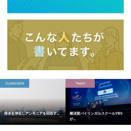
Sustainable
Talent
排水を浄化しアンモニアを回収す...
横須賀バイリンガルスクールYBS
が...