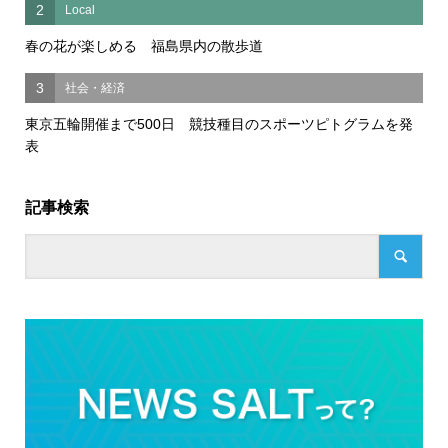
2
Local
春の花が楽しめる 福島県内の散歩道
3
社会・経済
東京五輪開催まで500日 競技種目のスポーツピトグラムを発
表
記事検索