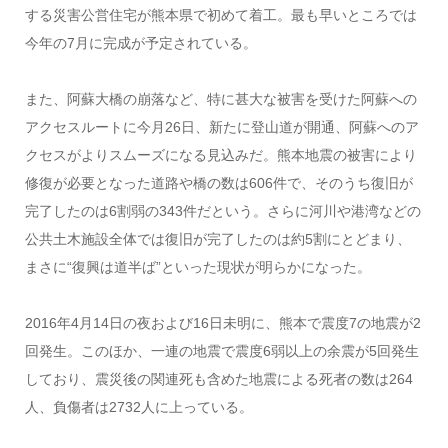
する災害公営住宅が熊本県で初めて着工。最も早いところでは
今年の7月に完成が予定されている。
また、阿蘇大橋の崩落など、特に甚大な被害を受けた阿蘇への
アクセスルートに今月26日、新たに登山道が開通、阿蘇へのア
クセスがよりスムーズになる見込みだ。熊本地震の被害により
修復が必要となった道路や橋の数は606件で、そのうち復旧が
完了したのは6割弱の343件だという。さらに河川や港湾などの
公共土木施設全体では復旧が完了したのは約5割にとどまり、
まさに“復興は道半ば”といった現状が明らかになった。
2016年4月14日の夜および16日未明に、熊本で震度7の地震が2
回発生。このほか、一連の地震で震度6弱以上の余震が5回発生
しており、震災後の関連死も含めた地震による死者の数は264
人、負傷者は2732人に上っている。