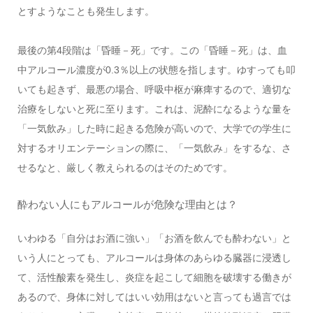
とすようなことも発生します。
最後の第4段階は「昏睡－死」です。この「昏睡－死」は、血
中アルコール濃度が0.3％以上の状態を指します。ゆすっても叩
いても起きず、最悪の場合、呼吸中枢が麻痺するので、適切な
治療をしないと死に至ります。これは、泥酔になるような量を
「一気飲み」した時に起きる危険が高いので、大学での学生に
対するオリエンテーションの際に、「一気飲み」をするな、さ
せるなと、厳しく教えられるのはそのためです。
酔わない人にもアルコールが危険な理由とは？
いわゆる「自分はお酒に強い」「お酒を飲んでも酔わない」と
いう人にとっても、アルコールは身体のあらゆる臓器に浸透し
て、活性酸素を発生し、炎症を起こして細胞を破壊する働きが
あるので、身体に対してはいい効用はないと言っても過言では