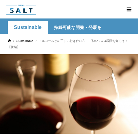
Sustainable
持続可能な開発・発展を
Sustainable
アルコールとの正しい付き合い方 ～「酔い」の4段階を知ろう！
【後編】