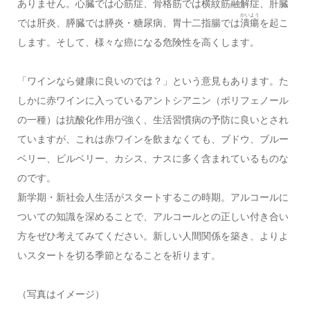
ありません。心臓では心筋症、骨格筋では横紋筋融解症、肝臓
かいよう
では肝炎、膵臓では膵炎・糖尿病、胃十二指腸では
潰瘍
を起こ
します。そして、様々な癌になる危険性を高くします。
「ワインなら健康に良いのでは？」という意見もあります。た
しかに赤ワインに入っているアントシアニン（ポリフェノール
の一種）は抗酸化作用が強く、生活習慣病の予防に良いとされ
ていますが、これは赤ワインを飲まなくても、ブドウ、ブルー
ベリー、ビルベリー、カシス、ナスに多く含まれているものな
のです。
新学期・新社会人生活がスタートするこの時期。アルコールに
ついての知識を深めることで、アルコールとの正しい付き合い
方をぜひ考えてみてください。新しい人間関係を築き、よりよ
いスタートを切る季節となることを祈ります。
（写真はイメージ）