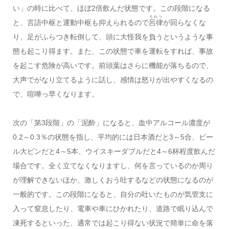
い」の時に比べて、ほぼ2倍飲んだ状態です。この段階になる
ろれつ
と、言語中枢と運動中枢も抑えられるので
呂律
が回らなくな
り、足がふらつき転倒して、頭に大怪我を負うというような事
態も起こり得ます。また、この状態で車を運転をすれば、事故
を起こす危険が高いです。前頭葉はさらに機能が落ちるので、
大声でがなり立てるように話し、感情は怒りが出やすくなるの
で、喧嘩っ早くなります。
次の「第3段階」の「泥酔」になると、血中アルコール濃度が
0.2～0.3％の状態を指し、平均的には日本酒だと3～5合、ビー
ル大ビンだと4～5本、ウイスキーダブルだと4～6杯程度飲んだ
場合です。全く立てなくなりますし、何を言っているのか周り
が理解できないほか、激しくおう吐するなどの状態になるのが
一般的です。この段階になると、自分の吐いたものが気管支に
入って窒息したり、電車や車にひかれたり、道路で眠り込んで
凍死するといった、通常では起こり得ない状況で簡単に命を落