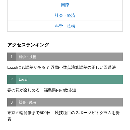
国際
社会・経済
科学・技術
アクセスランキング
1
科学・技術
Excelにも誤差がある？ 浮動小数点演算誤差の正しい回避法
2
Local
春の花が楽しめる 福島県内の散歩道
3
社会・経済
東京五輪開催まで500日 競技種目のスポーツピトグラムを発
表