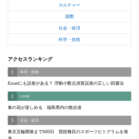
カルチャー
国際
社会・経済
科学・技術
アクセスランキング
1
科学・技術
Excelにも誤差がある？ 浮動小数点演算誤差の正しい回避法
2
Local
春の花が楽しめる 福島県内の散歩道
3
社会・経済
東京五輪開催まで500日 競技種目のスポーツピトグラムを発
表