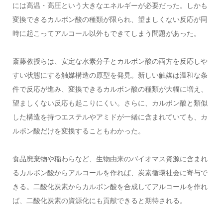
には高温・高圧という大きなエネルギーが必要だった。しかも
変換できるカルボン酸の種類が限られ、望ましくない反応が同
時に起こってアルコール以外もできてしまう問題があった。
斎藤教授らは、安定な水素分子とカルボン酸の両方を反応しや
すい状態にする触媒構造の原型を発見。新しい触媒は温和な条
件で反応が進み、変換できるカルボン酸の種類が大幅に増え、
望ましくない反応も起こりにくい。さらに、カルボン酸と類似
した構造を持つエステルやアミドが一緒に含まれていても、カ
ルボン酸だけを変換することもわかった。
食品廃棄物や稲わらなど、生物由来のバイオマス資源に含まれ
るカルボン酸からアルコールを作れば、炭素循環社会に寄与で
きる。二酸化炭素からカルボン酸を合成してアルコールを作れ
ば、二酸化炭素の資源化にも貢献できると期待される。