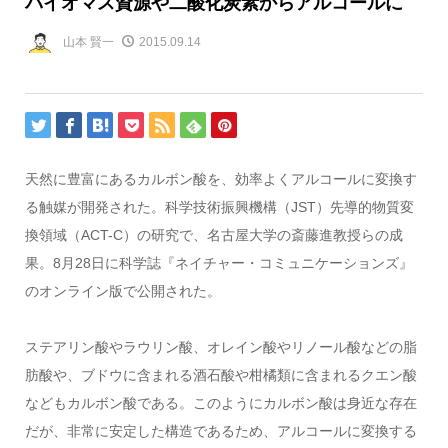
バイオマス資源や二酸化炭素からアルコールに
山本 賢一
2015.09.14
天然に豊富にあるカルボン酸を、効率よくアルコールに変換す
る触媒が開発された。科学技術振興機構（JST）先導的物質変
換領域（ACT-C）の研究で、名古屋大学の斎藤進教授らの成
果。8月28日に科学誌『ネイチャー・コミュニケーションズ』
のオンライン版で公開された。
ステアリン酸やラウリン酸、オレイン酸やリノール酸などの脂
肪酸や、ブドウに含まれる酒石酸や柑橘類に含まれるクエン酸
などもカルボン酸である。このようにカルボン酸は身近な存在
だが、非常に安定した構造であるため、アルコールに変換する