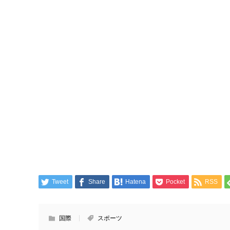
Tweet
Share
Hatena
Pocket
RSS
国際
スポーツ