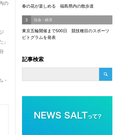
内の
春の花が楽しめる 福島県内の散歩道
3
社会・経済
東京五輪開催まで500日 競技種目のスポーツ
ジ
ピトグラムを発表
た」
分
記事検索
ム・