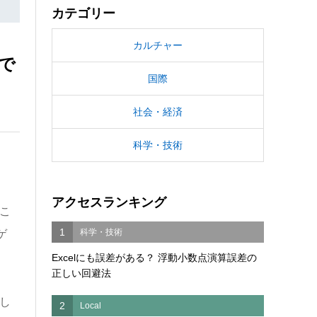
カテゴリー
カルチャー
で
国際
社会・経済
科学・技術
アクセスランキング
こ
1
科学・技術
ゲ
Excelにも誤差がある？ 浮動小数点演算誤差の
正しい回避法
し
2
Local