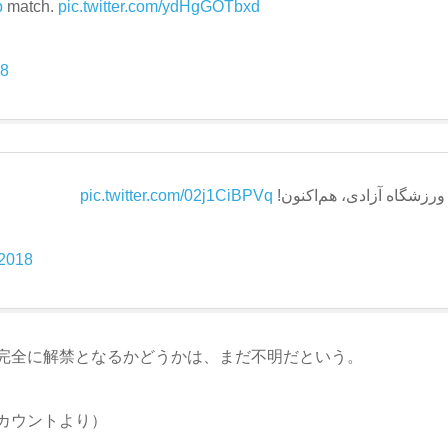
p
match.
pic.twitter.com/ydHgGOTbxd
18
pic.twitter.com/02j1CiBPVq
ورزشگاه آزادی، هم‌اکنون!
 2018
完全に解禁となるかどうかは、まだ不明だという。
カウントより）