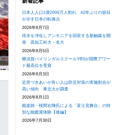
新着記事
日本人人口1億2000万人割れ 42年ぶりの節目
が示す日本の転換点
2026年8月7日
排水を浄化しアンモニアを回収する新触媒を開
発 高知工科大・名大
2026年8月5日
横須賀バイリンガルスクールYBSが国際アワー
ド最高位を受賞
2026年8月3日
近所づきあいが良い人は防災対策の実施割合が
高い傾向 東北大が調査
2026年8月1日
能楽師・桜間右陣氏による「富士見舞台」の特
別な能鑑賞体験【後編】
2026年7月30日