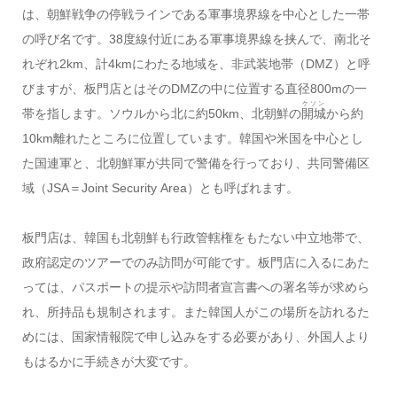
は、朝鮮戦争の停戦ラインである軍事境界線を中心とした一帯
の呼び名です。38度線付近にある軍事境界線を挟んで、南北そ
れぞれ2km、計4kmにわたる地域を、非武装地帯（DMZ）と呼
びますが、板門店とはそのDMZの中に位置する直径800mの一
ケソン
帯を指します。ソウルから北に約50km、北朝鮮の
開城
から約
10km離れたところに位置しています。韓国や米国を中心とし
た国連軍と、北朝鮮軍が共同で警備を行っており、共同警備区
域（JSA＝Joint Security Area）とも呼ばれます。
板門店は、韓国も北朝鮮も行政管轄権をもたない中立地帯で、
政府認定のツアーでのみ訪問が可能です。板門店に入るにあた
っては、パスポートの提示や訪問者宣言書への署名等が求めら
れ、所持品も規制されます。また韓国人がこの場所を訪れるた
めには、国家情報院で申し込みをする必要があり、外国人より
もはるかに手続きが大変です。