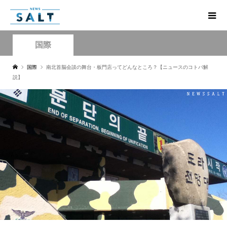
国際
国際
南北首脳会談の舞台・板門店ってどんなところ？【ニュースのコトバ解
説】