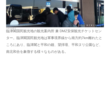
りんしんかく
臨津閣
国民観光地の観光案内所 兼 DMZ安保観光チケットセン
ター。臨津閣国民観光地は軍事境界線から南方約7km離れたと
ころにあり、臨津閣と平和の鐘、望拝壇、平和ヌリ公園など、
南北和合を象徴する様々なものがある。