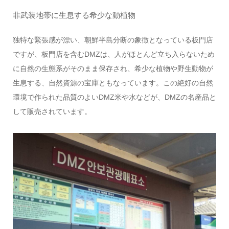
非武装地帯に生息する希少な動植物
独特な緊張感が漂い、朝鮮半島分断の象徴となっている板門店
ですが、板門店を含むDMZは、人がほとんど立ち入らないため
に自然の生態系がそのまま保存され、希少な植物や野生動物が
生息する、自然資源の宝庫ともなっています。この絶好の自然
環境で作られた品質のよいDMZ米や水などが、DMZの名産品と
して販売されています。