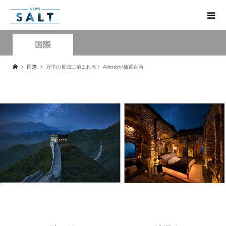
国際
国際
万里の長城に泊まれる！ Airbnbが抽選企画