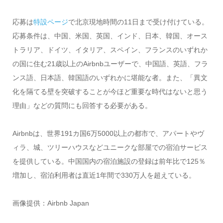
応募は
特設ページ
で北京現地時間の11日まで受け付けている。
応募条件は、中国、米国、英国、インド、日本、韓国、オース
トラリア、ドイツ、イタリア、スペイン、フランスのいずれか
の国に住む21歳以上のAirbnbユーザーで、中国語、英語、フラ
ンス語、日本語、韓国語のいずれかに堪能な者。また、「異文
化を隔てる壁を突破することが今ほど重要な時代はないと思う
理由」などの質問にも回答する必要がある。
Airbnbは、世界191カ国6万5000以上の都市で、アパートやヴ
ィラ、城、ツリーハウスなどユニークな部屋での宿泊サービス
を提供している。中国国内の宿泊施設の登録は前年比で125％
増加し、宿泊利用者は直近1年間で330万人を超えている。
画像提供：Airbnb Japan