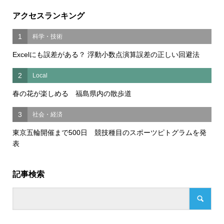
アクセスランキング
1
科学・技術
Excelにも誤差がある？ 浮動小数点演算誤差の正しい回避法
2
Local
春の花が楽しめる 福島県内の散歩道
3
社会・経済
東京五輪開催まで500日 競技種目のスポーツピトグラムを発
表
記事検索