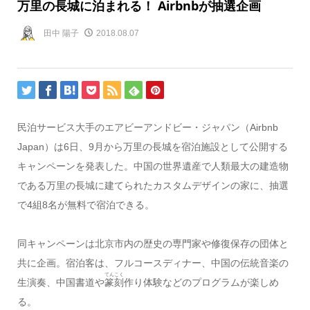
万里の長城に泊まれる！ Airbnbが抽選企画
田中 陽子
2018.08.07
民泊サービス大手のエアビーアンドビー・ジャパン（Airbnb
Japan）は6日、9月から万里の長城を宿泊施設として公開する
キャンペーンを発表した。中国の世界遺産で人類最大の建造物
である万里の長城に建てられたカスタムデザインの家に、抽選
で4組8名が無料で宿泊できる。
同キャンペーンは北京市内の歴史の専門家や修復保存の団体と
共に企画。宿泊客は、フルコースディナー、中国の伝統音楽の
てんこく
生演奏、中国書道や
篆刻
作り体験などのプログラムが楽しめ
る。