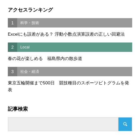
アクセスランキング
1
科学・技術
Excelにも誤差がある？ 浮動小数点演算誤差の正しい回避法
2
Local
春の花が楽しめる 福島県内の散歩道
3
社会・経済
東京五輪開催まで500日 競技種目のスポーツピトグラムを発
表
記事検索