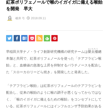
紅茶ポリフェノールで喉のイガイガに備える喉飴
を開発 早大
碓井 弓
2018.09.11
えいたろう
早稲田大学ナノ・ライフ創新研究機構の研究チームは
榮太樓
總
本舗と共同で、紅茶ポリフェノールを使った「テアフラビン喉
飴」と、血糖値の急激な上昇を抑制するパラチノースを配合し
た「スローカロリーどら焼き」を開発したと発表した。
「テアフラビン喉飴」は紅茶ポリフェノールのテアフラビンを
配合し、従来の喉飴のように喉の調子が悪くなってからではな
く、「喉のイガイガに備えるための喉飴」をコンセプトにして
いる。紅茶ポリフェノールにはインフルエンザ予防効果がある