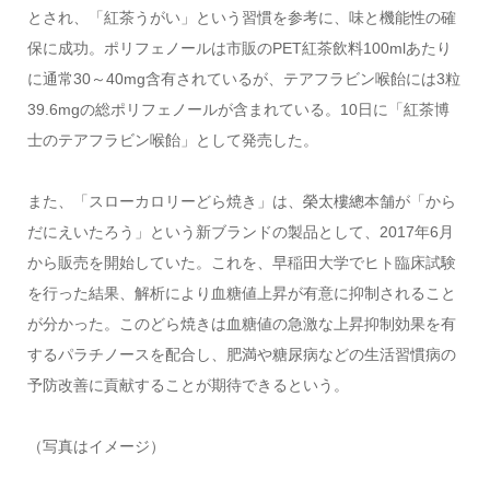
とされ、「紅茶うがい」という習慣を参考に、味と機能性の確
保に成功。ポリフェノールは市販のPET紅茶飲料100mlあたり
に通常30～40mg含有されているが、テアフラビン喉飴には3粒
39.6mgの総ポリフェノールが含まれている。10日に「紅茶博
士のテアフラビン喉飴」として発売した。
また、「スローカロリーどら焼き」は、榮太樓總本舗が「から
だにえいたろう」という新ブランドの製品として、2017年6月
から販売を開始していた。これを、早稲田大学でヒト臨床試験
を行った結果、解析により血糖値上昇が有意に抑制されること
が分かった。このどら焼きは血糖値の急激な上昇抑制効果を有
するパラチノースを配合し、肥満や糖尿病などの生活習慣病の
予防改善に貢献することが期待できるという。
（写真はイメージ）