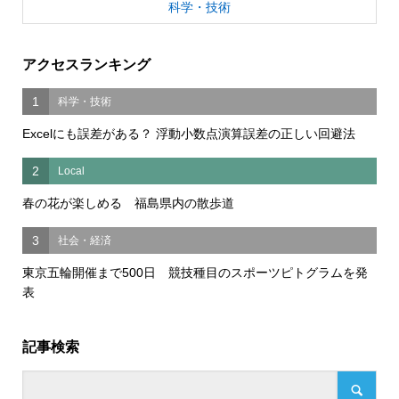
科学・技術
アクセスランキング
1
科学・技術
Excelにも誤差がある？ 浮動小数点演算誤差の正しい回避法
2
Local
春の花が楽しめる 福島県内の散歩道
3
社会・経済
東京五輪開催まで500日 競技種目のスポーツピトグラムを発
表
記事検索