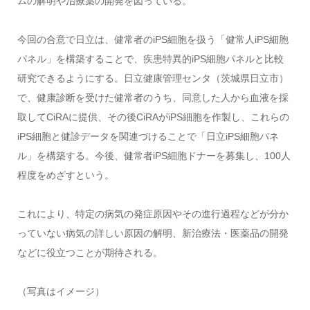
ムの解明や治療薬の開発を図っている。
今回の合意で日立は、健常者のiPS細胞を扱う「健常人iPS細胞
パネル」を構築することで、疾患特異的iPS細胞パネルと比較
研究できるようにする。日立健康管理センタ（茨城県日立市）
で、健康診断を受けた健常者のうち、同意した人から血液を採
取してCiRAに提供、その後CiRAがiPS細胞を作製し、これらの
iPS細胞と健診データを関連づけることで「日立iPS細胞パネ
ル」を構築する。今後、健常者iPS細胞ドナーを募集し、100人
程度をめざすという。
これにより、特定の病気の発症原因やその進行過程などが分か
っていない病気の詳しい原因の解明、新治療法・医薬品の開発
などに役立つことが期待される。
（写真はイメージ）