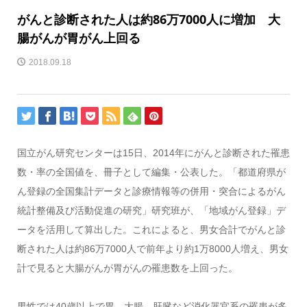
がんと診断された人は約86万7000人に増加 大
腸がんが胃がん上回る
2018.09.18
国立がん研究センターは15日、2014年にがんと診断された罹患
数・率の全国値を、冊子として編集・公表した。「都道府県が
ん登録の全国集計データと診療情報等の併用・突合によるがん
統計整備及び活動促進の研究」研究班が、「地域がん登録」デ
ータを活用して算出した。これによると、男女合計でがんと診
断された人は約86万7000人で前年より約1万8000人増え、男女
計で見ると大腸がんが胃がんの罹患数を上回った。
男性では40歳以上で胃、大腸、肝臓など消化器官系の罹患が多