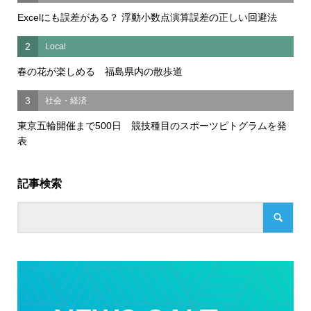
Excelにも誤差がある？ 浮動小数点演算誤差の正しい回避法
2
Local
春の花が楽しめる 福島県内の散歩道
3
社会・経済
東京五輪開催まで500日 競技種目のスポーツピトグラムを発
表
記事検索