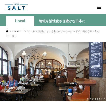
Local
地域を活性化させ豊かな日本に
Local
「バイエルンの朝食」という名の白ソーセージ ～ドイツ街めぐり・食め
ぐり（7）