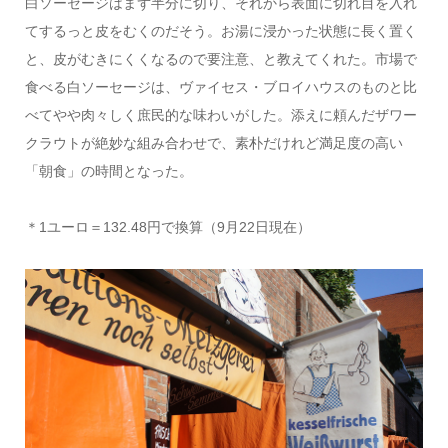
白ソーセージはまず半分に切り、それから表面に切れ目を入れ
てするっと皮をむくのだそう。お湯に浸かった状態に長く置く
と、皮がむきにくくなるので要注意、と教えてくれた。市場で
食べる白ソーセージは、ヴァイセス・ブロイハウスのものと比
べてやや肉々しく庶民的な味わいがした。添えに頼んだザワー
クラウトが絶妙な組み合わせで、素朴だけれど満足度の高い
「朝食」の時間となった。
＊1ユーロ＝132.48円で換算（9月22日現在）