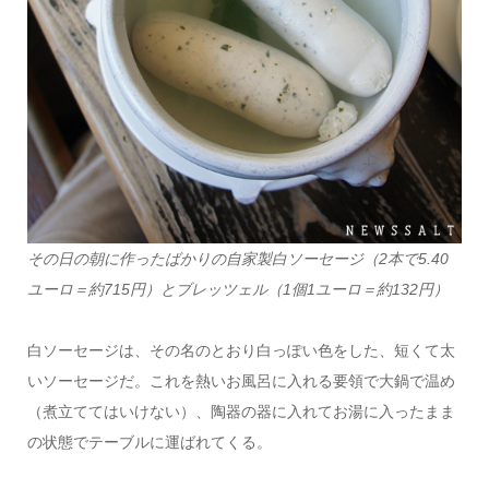
その日の朝に作ったばかりの自家製白ソーセージ（2本で5.40
ユーロ＝約715円）とブレッツェル（1個1ユーロ＝約132円）
白ソーセージは、その名のとおり白っぽい色をした、短くて太
いソーセージだ。これを熱いお風呂に入れる要領で大鍋で温め
（煮立ててはいけない）、陶器の器に入れてお湯に入ったまま
の状態でテーブルに運ばれてくる。