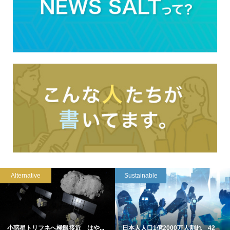
Alternative
Sustainable
小惑星トリフネへ極限接近 はや...
日本人人口1億2000万人割れ 42