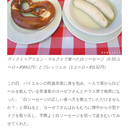
ヴィクトゥアリエン・マルクトで食べた白ソーセージ（6.50ユ
ーロ＝約861円）とブレッツェル（1ユーロ＝約132円）
この日、バイエルンの民族衣装に身を包み、一人で昼から白ビ
ールを飲んでいる常連客のヨーゼフさんとテラス席で相席にな
った。「白ソーセージの正しい食べ方を教えていただけません
か？」と尋ねると、ヨーゼフさんはおもむろに懐中から小型ナ
イフを取り出し、手際よく白ソーセージを切って皮をむいてみ
せてくれた。