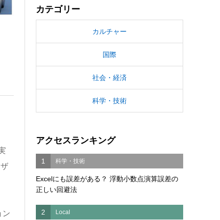
カテゴリー
カルチャー
国際
社会・経済
科学・技術
アクセスランキング
実
1
科学・技術
ーザ
Excelにも誤差がある？ 浮動小数点演算誤差の
正しい回避法
2
Local
ョン