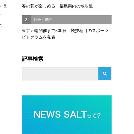
レを
春の花が楽しめる 福島県内の散歩道
マー
3
社会・経済
と
東京五輪開催まで500日 競技種目のスポーツ
ピトグラムを発表
記事検索