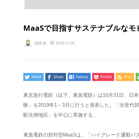
MaaSで目指すサステナブルな
浅緑 綾
2018.11.06
Tweet
Share
Hatena
Pocket
RSS
東京急行電鉄（以下、東急電鉄）は10月31日、日本初となる「
験」を2019年1～3月に行うと発表した。「次世
駅北側地区」を中心に実施する。
東急電鉄の郊外型MaaSは、「ハイグレード通勤