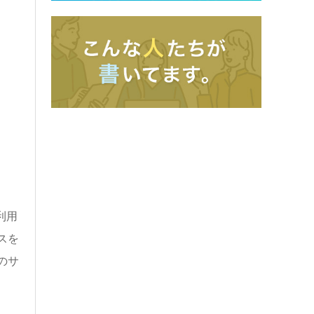
利用
スを
のサ