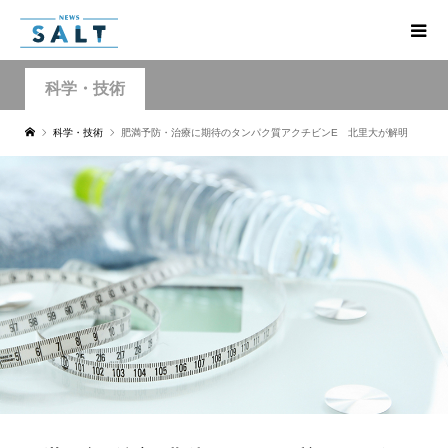
科学・技術
科学・技術
肥満予防・治療に期待のタンパク質アクチビンE 北里大が解明