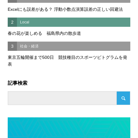
Excelにも誤差がある？ 浮動小数点演算誤差の正しい回避法
2
Local
春の花が楽しめる 福島県内の散歩道
3
社会・経済
東京五輪開催まで500日 競技種目のスポーツピトグラムを発
表
記事検索