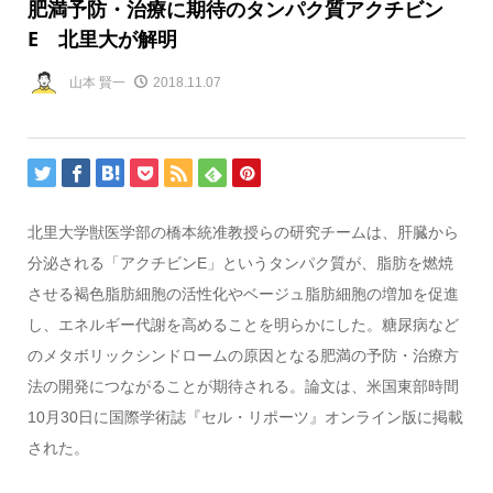
肥満予防・治療に期待のタンパク質アクチビン
E 北里大が解明
山本 賢一
2018.11.07
北里大学獣医学部の橋本統准教授らの研究チームは、肝臓から
分泌される「アクチビンE」というタンパク質が、脂肪を燃焼
させる褐色脂肪細胞の活性化やベージュ脂肪細胞の増加を促進
し、エネルギー代謝を高めることを明らかにした。糖尿病など
のメタボリックシンドロームの原因となる肥満の予防・治療方
法の開発につながることが期待される。論文は、米国東部時間
10月30日に国際学術誌『セル・リポーツ』オンライン版に掲載
された。