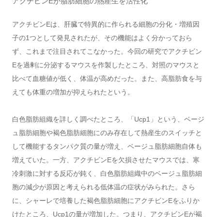
アクチビンEが脂肪細胞の熱産生を活性化
アクチビンEは、肝臓で特異的に作られる細胞の分化・増殖因
子の1つとして発見されたが、その機能はよく分かっておら
ず、これまで注目されてこなかった。今回の研究でアクチビン
Eを過剰に分泌するマウスを作製したところ、対照のマウスと
比べて血糖値が低く、体温が高めだった。また、高脂肪食を与
えても体重の増加が抑えられたという。
白色脂肪組織を詳しく調べたところ、「Ucp1」という、ベージ
ュ脂肪細胞や褐色脂肪細胞にのみ存在して熱産生のスイッチと
して機能するタンパク質の量が増え、ベージュ脂肪細胞自体も
増えていた。一方、アクチビンEを欠損させたマウスでは、寒
冷刺激に対する反応が鈍く、白色脂肪組織中のベージュ脂肪細
胞の減少が原因と考えられる低体温の症状がみられた。さら
に、シャーレで培養した褐色脂肪細胞にアクチビンEをふりか
けたところ、Ucp1の量が増加した。つまり、アクチビンEが褐