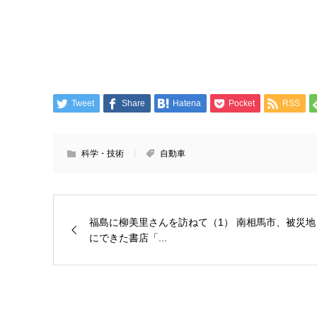
Tweet
Share
Hatena
Pocket
RSS
科学・技術
自動車
福島に柳美里さんを訪ねて（1） 南相馬市、被災地
にできた書店「...