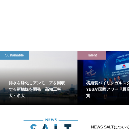
Sustainable
Talent
排水を浄化しアンモニアを回収
横須賀バイリンガルス
する新触媒を開発 高知工科
YBSが国際アワード最
大・名大
賞
NEWS SALTについ