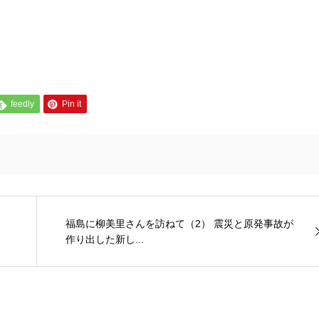
feedly
Pin it
福島に柳美里さんを訪ねて（2） 震災と原発事故が
作り出した新し...