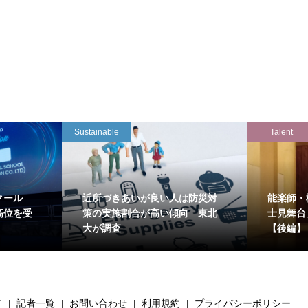
Sustainable
Talent
クール
近所づきあいが良い人は防災対
能楽師・
高位を受
策の実施割合が高い傾向 東北
士見舞台
大が調査
【後編】
て
記者一覧
お問い合わせ
利用規約
プライバシーポリシー