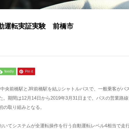
動運転実証実験 前橋市
feedly
Pin it
中央前橋駅とJR前橋駅を結ぶシャトルバスで、一般乗客がバ
期間は12月14日から2019年3月31日まで。バスの営業路線
初の取り組みとなる。
おいてシステムが全運転操作を行う自動運転レベル4相当で走