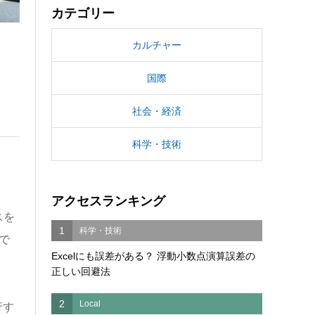
カテゴリー
カルチャー
国際
社会・経済
科学・技術
アクセスランキング
スを
1
科学・技術
で
Excelにも誤差がある？ 浮動小数点演算誤差の
正しい回避法
2
Local
行す