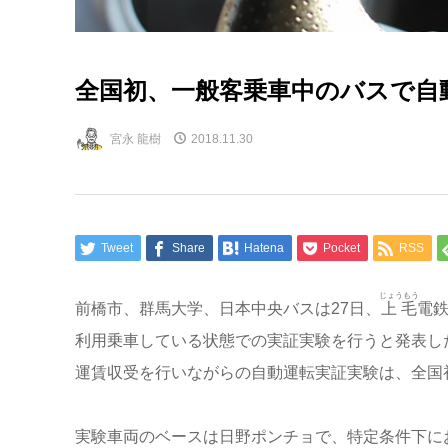
全国初、一般客乗車中のバスで自
宮永 龍樹
2018.11.30
Tweet
Share
Hatena
Pocket
RSS
じょうもう
前橋市、群馬大学、日本中央バスは27日、
上毛
電鉄
利用乗車している状態での実証実験を行うと発表した。
運賃収受を行いながらの自動運転実証実験は、全国
実験車両のベースは日野ポンチョで、特定条件下に